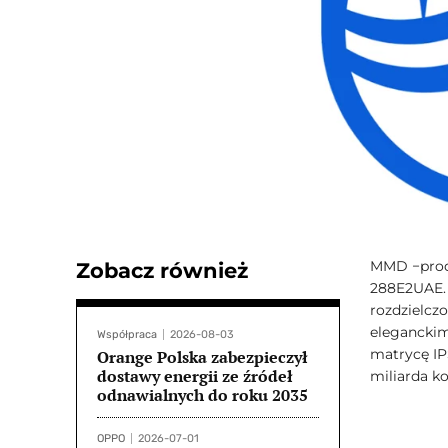
MMD −produ
Zobacz również
288E2UAE. 
rozdzielcz
eleganckim
Współpraca
2026-08-03
matrycę IPS
Orange Polska zabezpieczył
dostawy energii ze źródeł
miliarda k
odnawialnych do roku 2035
OPPO
2026-07-01