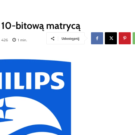
 10-bitową matrycą
Udostępnij
426
1
min.