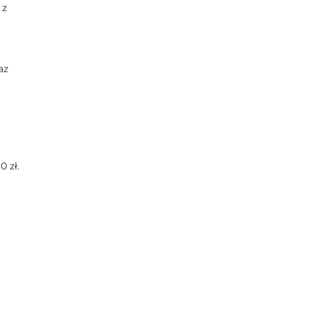
 z
az
 zł.