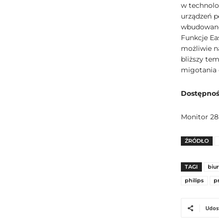
w technolo
urządzeń p
wbudowane 
Funkcje Ea
możliwie n
bliższy te
migotania o
Dostępnoś
Monitor 28
ŹRÓDŁO
TAGI
biu
philips
p
Udos