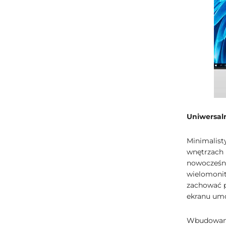
Uniwersal
Minimalist
wnętrzach 
nowocześni
wielomonit
zachować p
ekranu umo
Wbudowany 