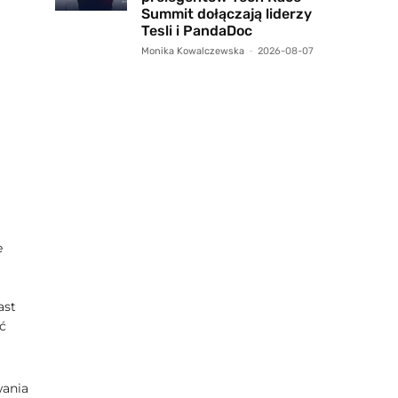
Summit dołączają liderzy
Tesli i PandaDoc
Monika Kowalczewska
-
2026-08-07
e
ast
ć
wania