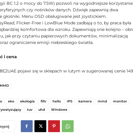
gii BC 1.2 o mocy do 7.5W) pozwoli na wygodniejsze korzystanie
eryferyjnych czy nośników danych. Dźwięk zapewnią dwa
głośniki. Menu OSD obsługiwane jest joystickiem.
syRead, Flicker-Free i LowBlue Mode zadbają o to, by praca była
ajbardziej komfortowa dla wzroku. Zapewniają one kolejno – obr
mu, jak przy czytaniu papierowych dokumentów, minimalizację
raz ograniczenie emisji niebieskiego światła.
ć i cena
8E2UAE pojawi się w sklepach w lutym w sugerowanej cenie 1490
MMD
ro
eko
ekologia
filtr
hello
IPS
kamera
mmd
monitor
rywatyzujący
tuv
uhd
Windows
tępnij