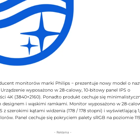
cent monitorów marki Philips − prezentuje nowy model o naz
Urządzenie wyposażono w 28-calowy, 10-bitowy panel IPS o
ości 4K (3840×2160). Ponadto produkt cechuje się minimalistycz
 designem i wąskimi ramkami. Monitor wyposażono w 28-calo
 z szerokimi kątami widzenia (178 / 178 stopni) i wyświetlającą 1
olorów. Panel cechuje się pokryciem palety sRGB na poziomie 119
- Reklama -