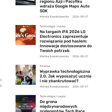
regionu Azji i Pacyfiku
wdraża Google Maps Auto
SDK
Monika Kowalczewska
-
2026-08-07
Technologia i nauka
Na targach IFA 2026 LG
Electronics zaprezentuje
rozwiązania pod hasłem:
Innowacje dostosowane do
Twoich potrzeb
Monika Kowalczewska
-
2026-08-07
Finanse
Wyprawka technologiczna
2.0. Jak wyposażyć ucznia
i.
i nie zbankrutować?
p.
Monika Kowalczewska
-
2026-08-07
Technologia i nauka
Do grona
międzynarodowych
prelegentów Tech Race