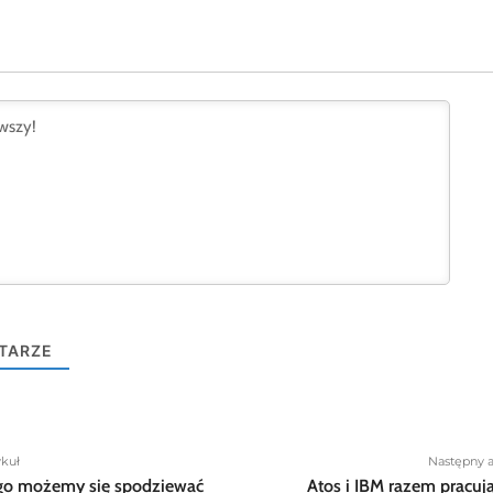
TARZE
ykuł
Następny a
go możemy się spodziewać
Atos i IBM razem pracuj