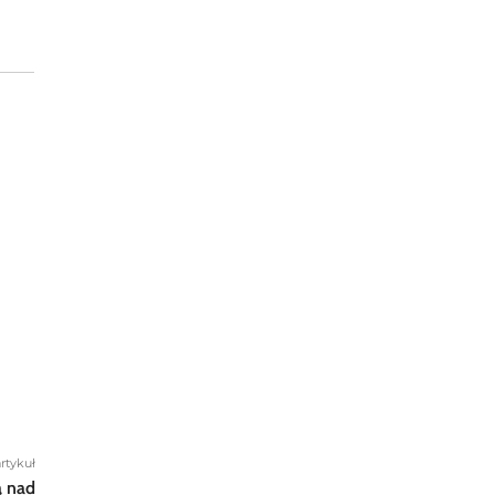
rtykuł
ą nad