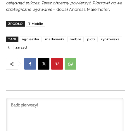
osiągnąć sukces. Teraz chcemy powierzyć Piotrowi nowe
strategiczne wyzwanie
– dodał Andreas Maierhofer.
ŹRÓDŁO
T-Mobile
TAGI
agnieszka
markowski
mobile
piotr
rynkowska
t
zarząd