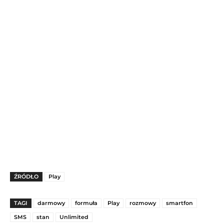
ŹRÓDŁO
Play
TAGI
darmowy
formuła
Play
rozmowy
smartfon
SMS
stan
Unlimited