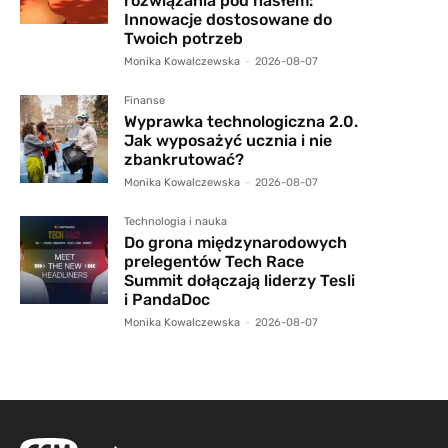
rozwiązania pod hasłem:
Innowacje dostosowane do
Twoich potrzeb
Monika Kowalczewska
-
2026-08-07
Finanse
Wyprawka technologiczna 2.0.
Jak wyposażyć ucznia i nie
zbankrutować?
Monika Kowalczewska
-
2026-08-07
Technologia i nauka
Do grona międzynarodowych
prelegentów Tech Race
Summit dołączają liderzy Tesli
i PandaDoc
Monika Kowalczewska
-
2026-08-07