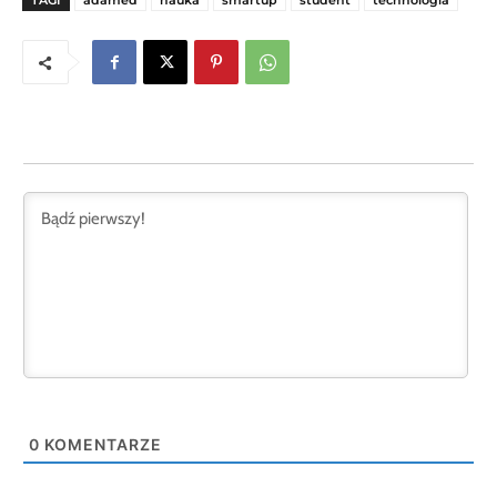
TAGI
adamed
nauka
smartup
student
technologia
0
KOMENTARZE