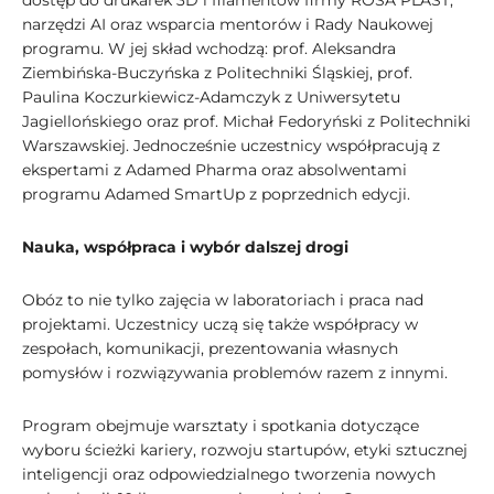
dostęp do drukarek 3D i filamentów firmy ROSA PLAST,
narzędzi AI oraz wsparcia mentorów i Rady Naukowej
programu. W jej skład wchodzą: prof. Aleksandra
Ziembińska-Buczyńska z Politechniki Śląskiej, prof.
Paulina Koczurkiewicz-Adamczyk z Uniwersytetu
Jagiellońskiego oraz prof. Michał Fedoryński z Politechniki
Warszawskiej. Jednocześnie uczestnicy współpracują z
ekspertami z Adamed Pharma oraz absolwentami
programu Adamed SmartUp z poprzednich edycji.
Nauka, współpraca i wybór dalszej drogi
Obóz to nie tylko zajęcia w laboratoriach i praca nad
projektami. Uczestnicy uczą się także współpracy w
zespołach, komunikacji, prezentowania własnych
pomysłów i rozwiązywania problemów razem z innymi.
Program obejmuje warsztaty i spotkania dotyczące
wyboru ścieżki kariery, rozwoju startupów, etyki sztucznej
inteligencji oraz odpowiedzialnego tworzenia nowych