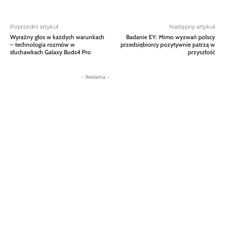
Poprzedni artykuł
Następny artykuł
Wyraźny głos w każdych warunkach
Badanie EY: Mimo wyzwań polscy
– technologia rozmów w
przedsiębiorcy pozytywnie patrzą w
słuchawkach Galaxy Buds4 Pro
przyszłość
- Reklama -