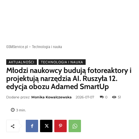
GSMService.pl
Technologia i nauka
AKTUALNOŚCI
TECHNOLOGIA I NAUKA
Młodzi naukowcy budują fotoreaktory i
projektują narzędzia AI. Ruszyła 12.
edycja obozu Adamed SmartUp
Dodane przez
Monika Kowalczewska
2026-07-07
0
51
3
min.