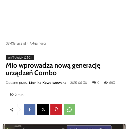
GSMService.pl
Aktualności
AKTUALNOŚCI
Mio wprowadza nową generację
urządzeń Combo
Dodane przez
Monika Kowalczewska
2015-06-30
0
693
2
min.