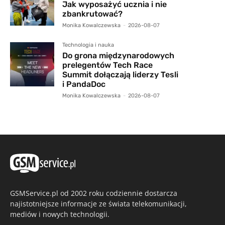
Jak wyposażyć ucznia i nie
zbankrutować?
Monika Kowalczewska
-
2026-08-07
Technologia i nauka
Do grona międzynarodowych
prelegentów Tech Race
Summit dołączają liderzy Tesli
i PandaDoc
Monika Kowalczewska
-
2026-08-07
GSMService.pl od 2002 roku codziennie dostarcza
najistotniejsze informacje ze świata telekomunikacji,
mediów i nowych technologii.