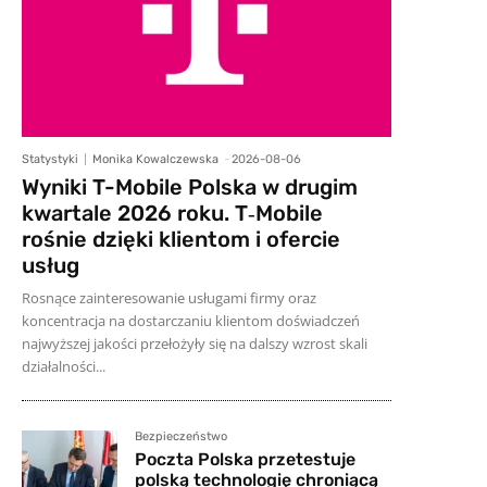
Statystyki
Monika Kowalczewska
-
2026-08-06
Wyniki T-Mobile Polska w drugim
kwartale 2026 roku. T‑Mobile
rośnie dzięki klientom i ofercie
usług
Rosnące zainteresowanie usługami firmy oraz
koncentracja na dostarczaniu klientom doświadczeń
najwyższej jakości przełożyły się na dalszy wzrost skali
działalności...
Bezpieczeństwo
Poczta Polska przetestuje
polską technologię chroniącą