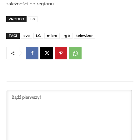
zależności od regionu.
ŹRÓDŁO
LG
TAGI
evo
LG
micro
rgb
telewizor