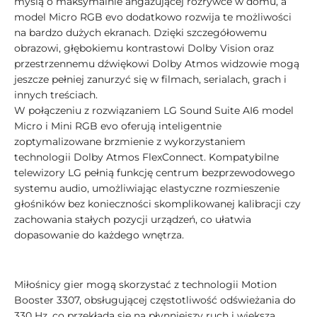
myślą o maksymalnie angażującej rozrywce w domu, a
model Micro RGB evo dodatkowo rozwija te możliwości
na bardzo dużych ekranach. Dzięki szczegółowemu
obrazowi, głębokiemu kontrastowi Dolby Vision oraz
przestrzennemu dźwiękowi Dolby Atmos widzowie mogą
jeszcze pełniej zanurzyć się w filmach, serialach, grach i
innych treściach.
W połączeniu z rozwiązaniem LG Sound Suite AI6 model
Micro i Mini RGB evo oferują inteligentnie
zoptymalizowane brzmienie z wykorzystaniem
technologii Dolby Atmos FlexConnect. Kompatybilne
telewizory LG pełnią funkcję centrum bezprzewodowego
systemu audio, umożliwiając elastyczne rozmieszenie
głośników bez konieczności skomplikowanej kalibracji czy
zachowania stałych pozycji urządzeń, co ułatwia
dopasowanie do każdego wnętrza.
Miłośnicy gier mogą skorzystać z technologii Motion
Booster 3307, obsługującej częstotliwość odświeżania do
330 Hz, co przekłada się na płynniejszy ruch i większą