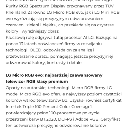
Purity RGB Spectrum Display przyznawany przez TÜV
Rheinland. Zarówno LG Micro RGB evo, jak i LG Mini RGB
evo wyróżniają się precyzyjnym odwzorowaniem
czerwieni, zieleni i błękitu, co przekłada się na czystsze
kolory i wyraźniejszy obraz.
Kluczową rolę odgrywa tutaj procesor AI LG. Bazując na
ponad 13 latach doświadczeń firmy w rozwijaniu
technologii OLED, odpowiada on za analizę i
przetwarzanie obrazu, pomagając jeszcze precyzyjniej
odwzorować kolory, kontrasty i detale.
LG Micro RGB evo: najbardziej zaawansowany
telewizor RGB klasy premium
Oparty na autorskiej technologii Micro RGB firmy LG
model Micro RGB evo oferuje najwyższy poziom czystości
kolorów wśród telewizorów LG. Uzyskał również certyfikat
Intertek Triple 100 Percent Color Coverage1,
potwierdzający pełne 100-procentowe pokrycie
przestrzeni barw BT.2020, DCI‑P3 i Adobe RGB. Certyfikat
ten potwierdza precyzyjne odwzorowanie kolorów