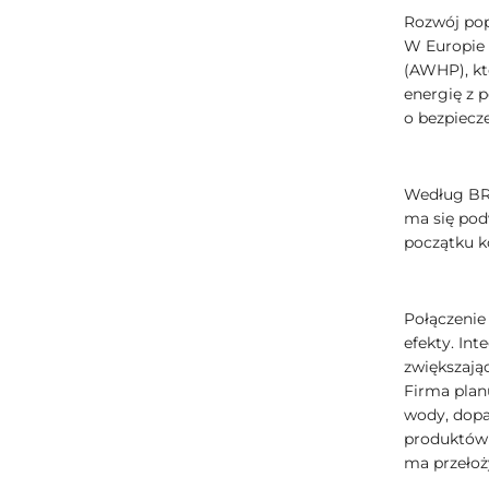
Rozwój pop
W Europie 
(AWHP), kt
energię z p
o bezpiecz
Według BRG
ma się pod
początku k
Połączenie
efekty. Int
zwiększają
Firma plan
wody, dopa
produktów 
ma przełoży