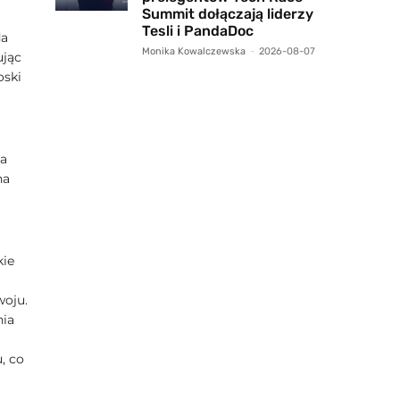
Summit dołączają liderzy
Tesli i PandaDoc
da
Monika Kowalczewska
-
2026-08-07
ując
oski
ła
na
kie
woju.
nia
, co