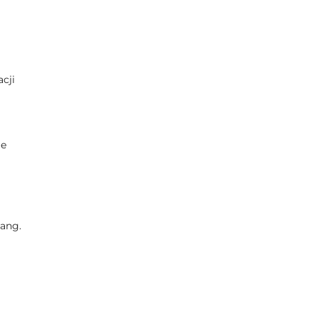
cji
ie
(ang.