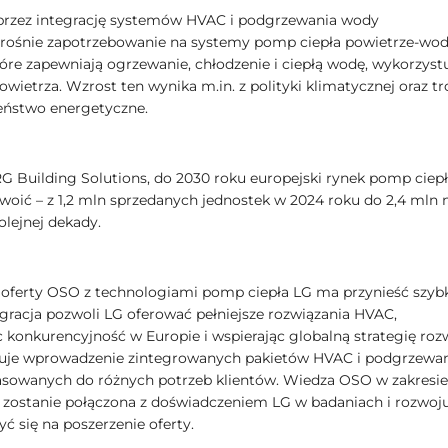
rzez integrację systemów HVAC i podgrzewania wody
rośnie zapotrzebowanie na systemy pomp ciepła powietrze-wo
óre zapewniają ogrzewanie, chłodzenie i ciepłą wodę, wykorzyst
owietrza. Wzrost ten wynika m.in. z polityki klimatycznej oraz tr
eństwo energetyczne.
 Building Solutions, do 2030 roku europejski rynek pomp ciep
woić – z 1,2 mln sprzedanych jednostek w 2024 roku do 2,4 mln 
olejnej dekady.
 oferty OSO z technologiami pomp ciepła LG ma przynieść szyb
egracja pozwoli LG oferować pełniejsze rozwiązania HVAC,
c konkurencyjność w Europie i wspierając globalną strategię roz
uje wprowadzenie zintegrowanych pakietów HVAC i podgrzewa
sowanych do różnych potrzeb klientów. Wiedza OSO w zakresie
zostanie połączona z doświadczeniem LG w badaniach i rozwoju
ć się na poszerzenie oferty.