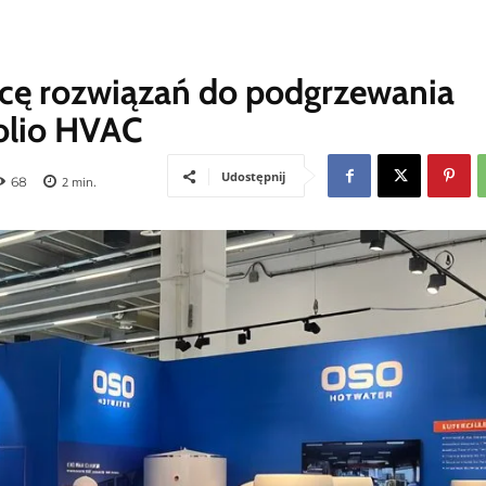
cę rozwiązań do podgrzewania
olio HVAC
Udostępnij
68
2
min.