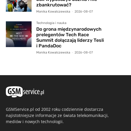
zbankrutować?
Monika Kowalczewska
-
2026-08-07
Technologia i nauka
Do grona międzynarodowych
prelegentów Tech Race
Summit dołączają liderzy Tesli
i PandaDoc
Monika Kowalczewska
-
2026-08-07
GSMService.pl od 2002 roku codziennie dostarcza
najistotniejsze informacje ze świata telekomunikacji,
mediów i nowych technologii.