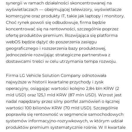
synergii w ramach działalności skoncentrowanej na
wyświetlaczach — obejmującej telewizory, wyświetlacze
komercyjne oraz produkty IT, takie jak laptopy i monitory.
Choć rynek powoli się odbudowuje, firma będzie
koncentrować się na rentowności, szczególnie poprzez
ofertę produktów premium. Rozwijająca się platforma
webOS będzie dążyć do poszerzenia zasięgu
geograficznego i rozszerzenia bazy produktowej,
jednocześnie rozwijając strategiczne partnerstwa z
dostawcami treści w celu utrzymania tempa rozwoju.
Firma LG Vehicle Solution Company odnotowała
najwyższe w historii kwartalne przychody i zysk
operacyjny, osiągając wartości kolejno 2,84 bln KRW (2
mld USD) oraz 125,1 mld KRW (87 mln USD). Wzrost jest
nadal napędzany przez silny portfel zamówień o łącznej
wartości 100 bilionów KRW (70 mld USD). Szczególnie
poprawiła się rentowność w segmencie samochodowych
systemów informacyjno-rozrywkowych, w którym udział
produktów premium systematycznie rośnie. W II kwartale