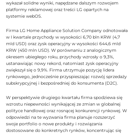
wykazał solidne wyniki, napędzane dalszym rozwojem
platformy reklamowej oraz treści LG opartych na
systemie webOS.
Firma LG Home Appliance Solution Company odnotowała
w I kwartale przychody w wysokości 6,70 bln KRW (4,7
mld USD) oraz zysk operacyjny w wysokości 644,6 mld
KRW (450 mln USD). W porównaniu z analogicznym
okresem ubiegłego roku, przychody wzrosły o 9,3%,
ustanawiając nowy rekord, natomiast zysk operacyjny
zwiększył się o 9,9%. Firma utrzymuje pozycję lidera
rynkowego, jednocześnie przyspieszając rozwój sprzedaży
subskrypcyjnej i bezpośredniej do konsumenta (D2C).
W perspektywie drugiego kwartału firma spodziewa się
wzrostu niepewności wynikającej ze zmian w globalnej
polityce handlowej oraz rosnącej konkurencji rynkowej. W
odpowiedzi na te wyzwania firma planuje rozszerzyć
swoje portfolio o nowe produkty i rozwiązania
dostosowane do konkretnych rynków, koncentrując się