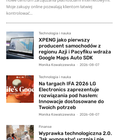
Moje zakupy online pozwalają klientom łatwiej
kontrolować...
Technologia i nauka
XPENG jako pierwszy
producent samochodów z
regionu Azji i Pacyfiku wdraża
Google Maps Auto SDK
Monika Kowalczewska
-
2026-08-07
Technologia i nauka
Na targach IFA 2026 LG
Electronics zaprezentuje
rozwiązania pod hasłem:
Innowacje dostosowane do
Twoich potrzeb
Monika Kowalczewska
-
2026-08-07
Finanse
Wyprawka technologiczna 2.0.
Jak wyposażyć ucznia i nie