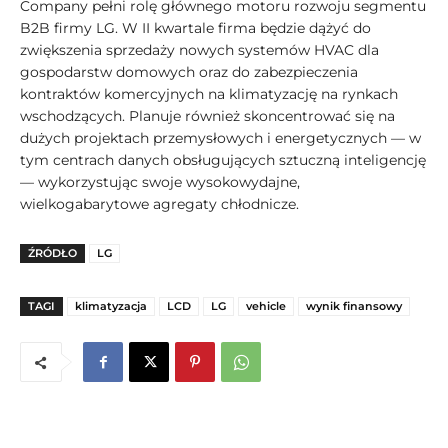
Company pełni rolę głównego motoru rozwoju segmentu
B2B firmy LG. W II kwartale firma będzie dążyć do
zwiększenia sprzedaży nowych systemów HVAC dla
gospodarstw domowych oraz do zabezpieczenia
kontraktów komercyjnych na klimatyzację na rynkach
wschodzących. Planuje również skoncentrować się na
dużych projektach przemysłowych i energetycznych — w
tym centrach danych obsługujących sztuczną inteligencję
— wykorzystując swoje wysokowydajne,
wielkogabarytowe agregaty chłodnicze.
ŹRÓDŁO
LG
TAGI
klimatyzacja
LCD
LG
vehicle
wynik finansowy