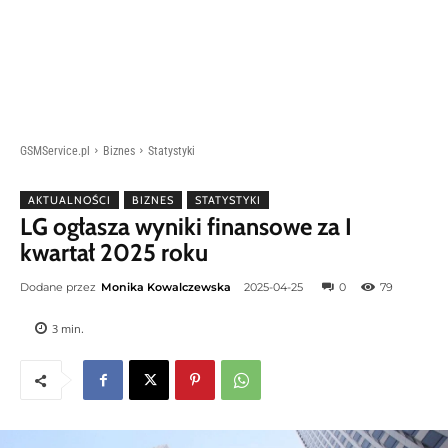
GSMService.pl
Biznes
Statystyki
AKTUALNOŚCI
BIZNES
STATYSTYKI
LG ogłasza wyniki finansowe za I
kwartał 2025 roku
Dodane przez
Monika Kowalczewska
2025-04-25
0
79
3
min.