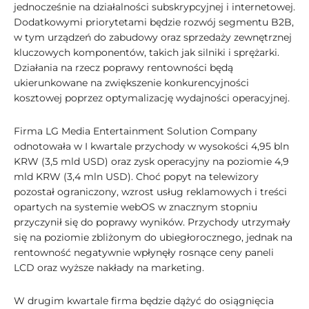
jednocześnie na działalności subskrypcyjnej i internetowej.
Dodatkowymi priorytetami będzie rozwój segmentu B2B,
w tym urządzeń do zabudowy oraz sprzedaży zewnętrznej
kluczowych komponentów, takich jak silniki i sprężarki.
Działania na rzecz poprawy rentowności będą
ukierunkowane na zwiększenie konkurencyjności
kosztowej poprzez optymalizację wydajności operacyjnej.
Firma LG Media Entertainment Solution Company
odnotowała w I kwartale przychody w wysokości 4,95 bln
KRW (3,5 mld USD) oraz zysk operacyjny na poziomie 4,9
mld KRW (3,4 mln USD). Choć popyt na telewizory
pozostał ograniczony, wzrost usług reklamowych i treści
opartych na systemie webOS w znacznym stopniu
przyczynił się do poprawy wyników. Przychody utrzymały
się na poziomie zbliżonym do ubiegłorocznego, jednak na
rentowność negatywnie wpłynęły rosnące ceny paneli
LCD oraz wyższe nakłady na marketing.
W drugim kwartale firma będzie dążyć do osiągnięcia