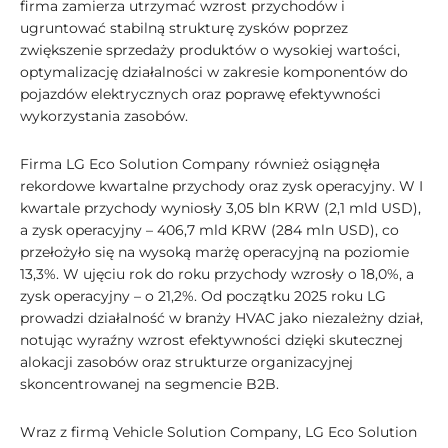
firma zamierza utrzymać wzrost przychodów i
ugruntować stabilną strukturę zysków poprzez
zwiększenie sprzedaży produktów o wysokiej wartości,
optymalizację działalności w zakresie komponentów do
pojazdów elektrycznych oraz poprawę efektywności
wykorzystania zasobów.
Firma LG Eco Solution Company również osiągnęła
rekordowe kwartalne przychody oraz zysk operacyjny. W I
kwartale przychody wyniosły 3,05 bln KRW (2,1 mld USD),
a zysk operacyjny – 406,7 mld KRW (284 mln USD), co
przełożyło się na wysoką marżę operacyjną na poziomie
13,3%. W ujęciu rok do roku przychody wzrosły o 18,0%, a
zysk operacyjny – o 21,2%. Od początku 2025 roku LG
prowadzi działalność w branży HVAC jako niezależny dział,
notując wyraźny wzrost efektywności dzięki skutecznej
alokacji zasobów oraz strukturze organizacyjnej
skoncentrowanej na segmencie B2B.
Wraz z firmą Vehicle Solution Company, LG Eco Solution