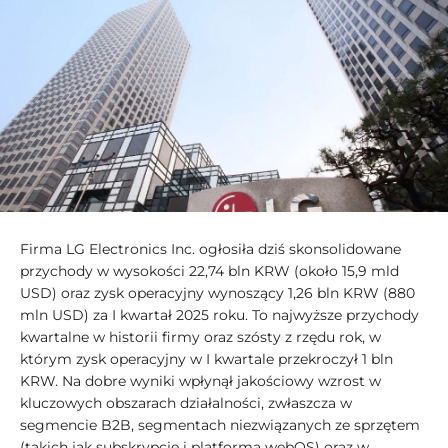
Firma LG Electronics Inc. ogłosiła dziś skonsolidowane
przychody w wysokości 22,74 bln KRW (około 15,9 mld
USD) oraz zysk operacyjny wynoszący 1,26 bln KRW (880
mln USD) za I kwartał 2025 roku. To najwyższe przychody
kwartalne w historii firmy oraz szósty z rzędu rok, w
którym zysk operacyjny w I kwartale przekroczył 1 bln
KRW. Na dobre wyniki wpłynął jakościowy wzrost w
kluczowych obszarach działalności, zwłaszcza w
segmencie B2B, segmentach niezwiązanych ze sprzętem
(takich jak subskrypcje i platforma webOS) oraz w