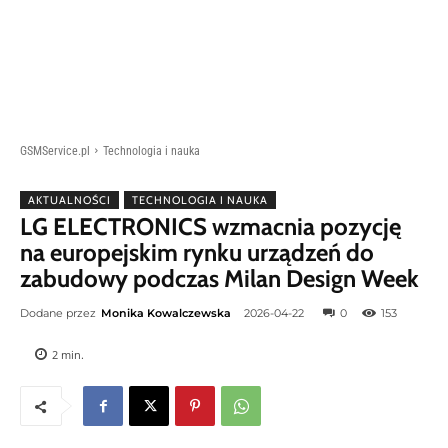
GSMService.pl
Technologia i nauka
AKTUALNOŚCI
TECHNOLOGIA I NAUKA
LG ELECTRONICS wzmacnia pozycję
na europejskim rynku urządzeń do
zabudowy podczas Milan Design Week
Dodane przez
Monika Kowalczewska
2026-04-22
0
153
2
min.