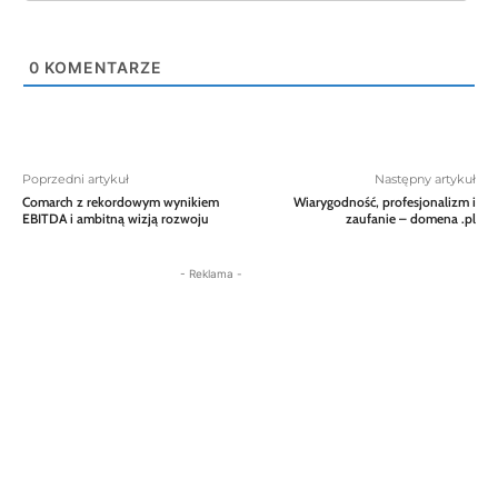
0
KOMENTARZE
Poprzedni artykuł
Następny artykuł
Comarch z rekordowym wynikiem
Wiarygodność, profesjonalizm i
EBITDA i ambitną wizją rozwoju
zaufanie – domena .pl
- Reklama -