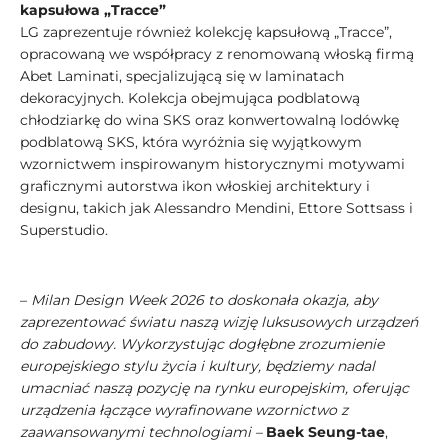
kapsułowa „Tracce”
LG zaprezentuje również kolekcję kapsułową „Tracce”,
opracowaną we współpracy z renomowaną włoską firmą
Abet Laminati, specjalizującą się w laminatach
dekoracyjnych. Kolekcja obejmująca podblatową
chłodziarkę do wina SKS oraz konwertowalną lodówkę
podblatową SKS, która wyróżnia się wyjątkowym
wzornictwem inspirowanym historycznymi motywami
graficznymi autorstwa ikon włoskiej architektury i
designu, takich jak Alessandro Mendini, Ettore Sottsass i
Superstudio.
–
Milan Design Week 2026 to doskonała okazja, aby
zaprezentować światu naszą wizję luksusowych urządzeń
do zabudowy. Wykorzystując dogłębne zrozumienie
europejskiego stylu życia i kultury, będziemy nadal
umacniać naszą pozycję na rynku europejskim, oferując
urządzenia łączące wyrafinowane wzornictwo z
zaawansowanymi technologiami –
Baek Seung-tae
,