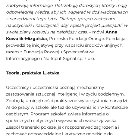
zdobywają informacje. Potrzebują dorosłych, którzy mają
odpowiednią wiedzę, aby ich wspierać w doświadczeniach
z narzędziami tego typu. Dlatego gorąco zachęcam
nauczycielki i nauczycieli, aby wpisali projekt „Lekcja:AI” w
swoje plany rozwoju na najbliższy czas.
– mówi
Anna
Kowalik-Mizgalska
, Prezeska Fundacji Orange. Fundacja
prowadzi tę inicjatywę przy wsparciu środków unijnych,
razem z Fundacją Rozwoju Społeczeństwa
Informacyjnego i No Input Signal sp. z o.o.
Teoria, praktyka i…etyka
Uczestnicy i uczestniczki poznają mechanizmy i
zastosowania sztucznej inteligencji w życiu codziennym.
Zdobędą umiejętności praktyczne wykorzystania narzędzi
AI do pracy w szkole, ale też do używania ich w kontekście
osobistym. Program szkoleń zwiera informacje o
społecznych i etycznych wyzwaniach wokół zjawiska.
Zespół trenerski pokaże, jak rozpoznawać zagrożenia i
zachować odpowiedzialne i krytyczne podejście do