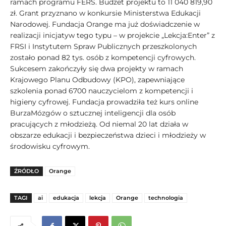
ramach programu FERS. Budżet projektu to 11 040 819,90
zł. Grant przyznano w konkursie Ministerstwa Edukacji
Narodowej. Fundacja Orange ma już doświadczenie w
realizacji inicjatyw tego typu – w projekcie „Lekcja:Enter” z
FRSI i Instytutem Spraw Publicznych przeszkolonych
zostało ponad 82 tys. osób z kompetencji cyfrowych.
Sukcesem zakończyły się dwa projekty w ramach
Krajowego Planu Odbudowy (KPO), zapewniające
szkolenia ponad 6700 nauczycielom z kompetencji i
higieny cyfrowej. Fundacja prowadziła też kurs online
BurzaMózgów o sztucznej inteligencji dla osób
pracujących z młodzieżą. Od niemal 20 lat działa w
obszarze edukacji i bezpieczeństwa dzieci i młodzieży w
środowisku cyfrowym.
ŹRÓDŁO
Orange
TAGI
ai
edukacja
lekcja
Orange
technologia