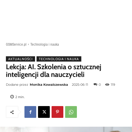
GSMService.pl
Technologia i nauka
AKTUALNOŚCI
TECHNOLOGIA I NAUKA
Lekcja: AI. Szkolenia o sztucznej
inteligencji dla nauczycieli
Dodane przez
Monika Kowalczewska
2025-06-11
0
119
2
min.