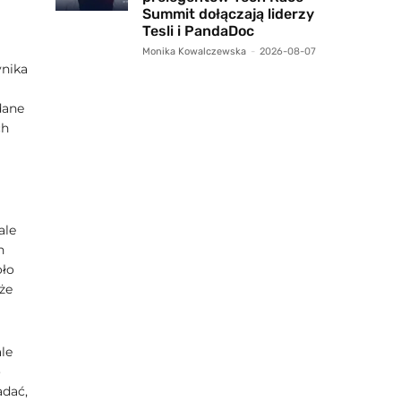
Summit dołączają liderzy
Tesli i PandaDoc
Monika Kowalczewska
-
2026-08-07
ynika
dane
ch
ale
h
oło
że
le
o
adać,