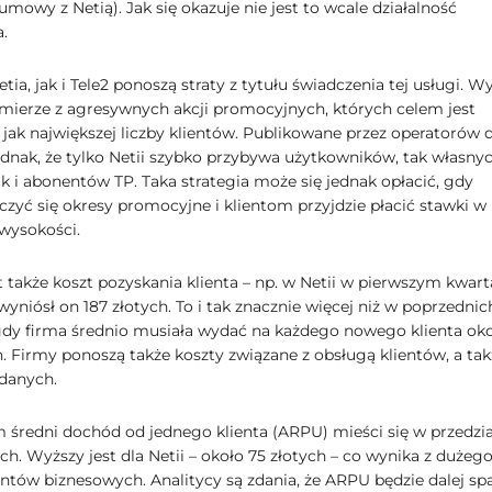
mowy z Netią). Jak się okazuje nie jest to wcale działalność
.
ia, jak i Tele2 ponoszą straty z tytułu świadczenia tej usługi. W
 mierze z agresywnych akcji promocyjnych, których celem jest
 jak największej liczby klientów. Publikowane przez operatorów 
ednak, że tylko Netii szybko przybywa użytkowników, tak własny
ak i abonentów TP. Taka strategia może się jednak opłacić, gdy
czyć się okresy promocyjne i klientom przyjdzie płacić stawki w
wysokości.
 także koszt pozyskania klienta – np. w Netii w pierwszym kwart
yniósł on 187 złotych. To i tak znacznie więcej niż w poprzednic
gdy firma średnio musiała wydać na każdego nowego klienta ok
h. Firmy ponoszą także koszty związane z obsługą klientów, a tak
danych.
średni dochód od jednego klienta (ARPU) mieści się w przedzia
ch. Wyższy jest dla Netii – około 75 złotych – co wynika z dużeg
entów biznesowych. Analitycy są zdania, że ARPU będzie dalej sp