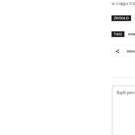
w ciągu tr
ŹRÓDŁO
TAGI
Int
Udos