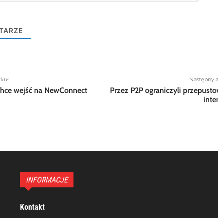
TARZE
ykuł
Następny a
hce wejść na NewConnect
Przez P2P ograniczyli przepust
inte
INFORMACJE
Kontakt