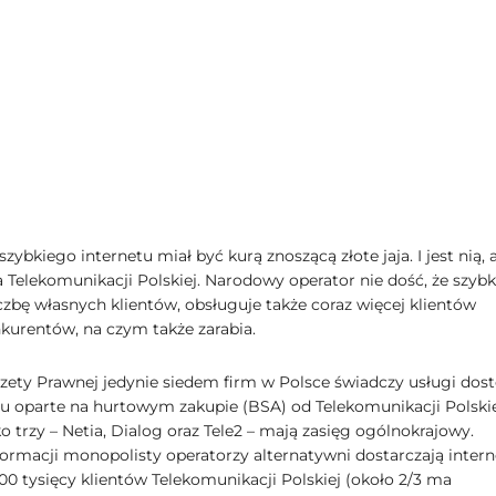
zybkiego internetu miał być kurą znoszącą złote jaja. I jest nią, 
a Telekomunikacji Polskiej. Narodowy operator nie dość, że szyb
czbę własnych klientów, obsługuje także coraz więcej klientów
kurentów, na czym także zarabia.
ety Prawnej jedynie siedem firm w Polsce świadczy usługi dos
tu oparte na hurtowym zakupie (BSA) od Telekomunikacji Polskie
o trzy – Netia, Dialog oraz Tele2 – mają zasięg ogólnokrajowy.
ormacji monopolisty operatorzy alternatywni dostarczają intern
00 tysięcy klientów Telekomunikacji Polskiej (około 2/3 ma