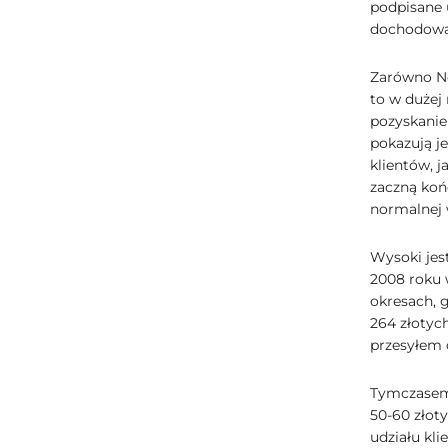
podpisane u
dochodowa
Zarówno Net
to w dużej
pozyskanie
pokazują j
klientów, j
zaczną koń
normalnej 
Wysoki jest
2008 roku w
okresach, 
264 złotyc
przesyłem 
Tymczasem 
50-60 złoty
udziału kli