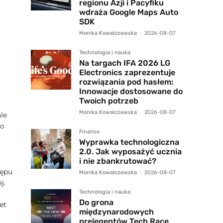
regionu Azji i Pacyfiku
wdraża Google Maps Auto
SDK
Monika Kowalczewska
-
2026-08-07
Technologia i nauka
Na targach IFA 2026 LG
Electronics zaprezentuje
rozwiązania pod hasłem:
Innowacje dostosowane do
Twoich potrzeb
Monika Kowalczewska
-
2026-08-07
ale
ko
Finanse
Wyprawka technologiczna
2.0. Jak wyposażyć ucznia
i nie zbankrutować?
tępu
Monika Kowalczewska
-
2026-08-07
j.
Technologia i nauka
Do grona
et
międzynarodowych
prelegentów Tech Race