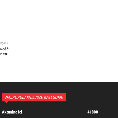
rtykuł
owość
rnetu
NAJPOPULARNIEJSZE KATEGORIE
Aktualności
41880