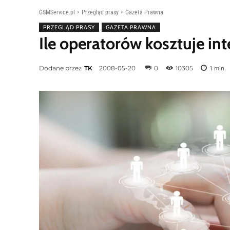
GSMService.pl
Przegląd prasy
Gazeta Prawna
PRZEGLĄD PRASY
GAZETA PRAWNA
Ile operatorów kosztuje int
Dodane przez
TK
2008-05-20
0
10305
1
min.