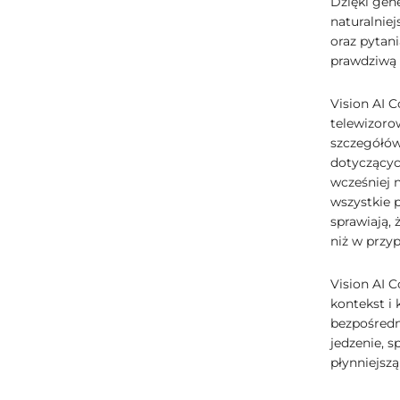
Dzięki gen
naturalnie
oraz pytani
prawdziwą 
Vision AI
telewizoro
szczegółów
dotyczącyc
wcześniej 
wszystkie 
sprawiają, 
niż w przy
Vision AI 
kontekst i 
bezpośredni
jedzenie, 
płynniejszą