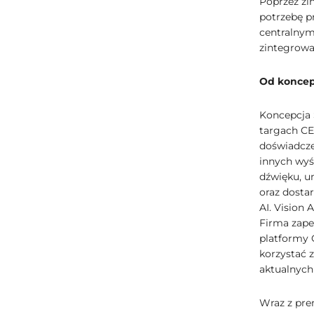
Poprzez zi
potrzebę p
centralnym
zintegrowa
Od koncepc
Koncepcja 
targach CE
doświadcze
innych wyś
dźwięku, u
oraz dosta
AI. Vision
Firma zape
platformy 
korzystać 
aktualnych
Wraz z pre