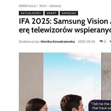
GSMService.pl
Smart
Samsung
AKTUALNOŚCI
SMART
SAMSUNG
IFA 2025: Samsung Vision
erę telewizorów wspierany
Dodane przez
Monika Kowalczewska
2025-09-05
0