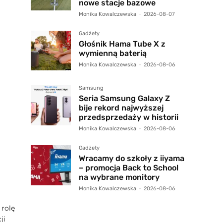
nowe stacje bazowe
Monika Kowalczewska
-
2026-08-07
Gadżety
Głośnik Hama Tube X z
wymienną baterią
Monika Kowalczewska
-
2026-08-06
Samsung
Seria Samsung Galaxy Z
bije rekord najwyższej
przedsprzedaży w historii
Monika Kowalczewska
-
2026-08-06
Gadżety
Wracamy do szkoły z iiyama
– promocja Back to School
na wybrane monitory
Monika Kowalczewska
-
2026-08-06
 rolę
ji