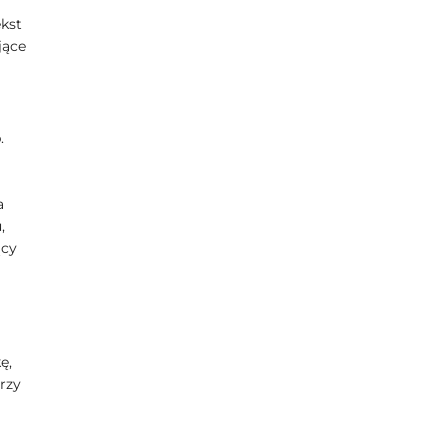
ekst
jące
.
a
,
ący
ę,
rzy