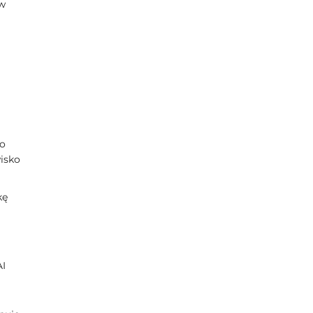
 w
ro
isko
kę
AI