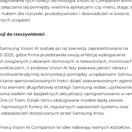
ntegrowanie tych funkcji technologia Vision AI Companion elimi
rzełączania się pomiędzy wieloma aplikacjami czy menu, stając s
 hubem dla rozrywki, produktywności i doświadczeń w świecie
nych urządzeń.
ji do rzeczywistości
Samsung Vision AI została po raz pierwszy zaprezentowana na
S 2025, gdzie firma przedstawiła swoją ambicję wzbogacenia
ń związanych z ekranem domowym w telewizorach, monitorach
wietlaczach. U podstaw Vision AI leży poprawa jakości obrazu i
możliwienie płynnej komunikacji pomiędzy urządzeniami Sams
rczanie spersonalizowanych treści dzięki zaawansowanym agen
 AI to element długofalowej strategii Samsung wobec użytkowni
wnia siedem lat bezpłatnych aktualizacji oprogramowania w r
One UI Tizen. Dzięki temu obsługiwane modele będą zawsze
z najnowszych funkcji AI, regularnych usprawnień systemu oraz
 zabezpieczeń dostarczanych przez Samsung Knox.
mierą Vision AI Companion te idee nabierają realnych kształtów,