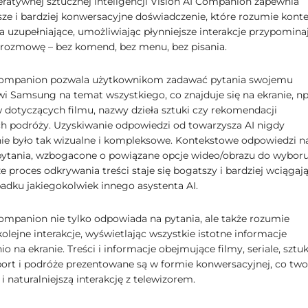
eratywnej sztucznej inteligencji Vision AI Companion zapewnia
jsze i bardziej konwersacyjne doświadczenie, które rozumie kont
a uzupełniające, umożliwiając płynniejsze interakcje przypomina
rozmowę – bez komend, bez menu, bez pisania.
 Companion pozwala użytkownikom zadawać pytania swojemu
wi Samsung na temat wszystkiego, co znajduje się na ekranie, np
 dotyczących filmu, nazwy dzieła sztuki czy rekomendacji
h podróży. Uzyskiwanie odpowiedzi od towarzysza AI nigdy
nie było tak wizualne i kompleksowe. Kontekstowe odpowiedzi n
pytania, wzbogacone o powiązane opcje wideo/obrazu do wyboru
że proces odkrywania treści staje się bogatszy i bardziej wciągaj
padku jakiegokolwiek innego asystenta AI.
Companion nie tylko odpowiada na pytania, ale także rozumie
kolejne interakcje, wyświetlając wszystkie istotne informacje
o na ekranie. Treści i informacje obejmujące filmy, seriale, sztuk
sport i podróże prezentowane są w formie konwersacyjnej, co two
 i naturalniejszą interakcję z telewizorem.