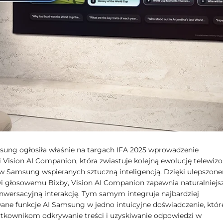
ung ogłosiła właśnie na targach IFA 2025 wprowadzenie
i Vision AI Companion, która zwiastuje kolejną ewolucję telewiz
w Samsung wspieranych sztuczną inteligencją. Dzięki ulepszon
i głosowemu Bixby, Vision AI Companion zapewnia naturalniejsz
onwersacyjną interakcję. Tym samym integruje najbardziej
ne funkcje AI Samsung w jedno intuicyjne doświadczenie, któr
ytkownikom odkrywanie treści i uzyskiwanie odpowiedzi w