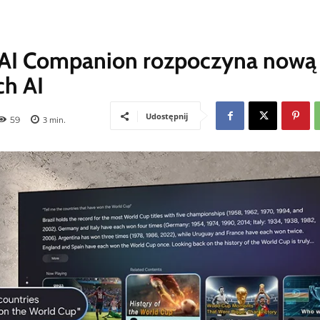
 AI Companion rozpoczyna nową
ch AI
Udostępnij
59
3
min.