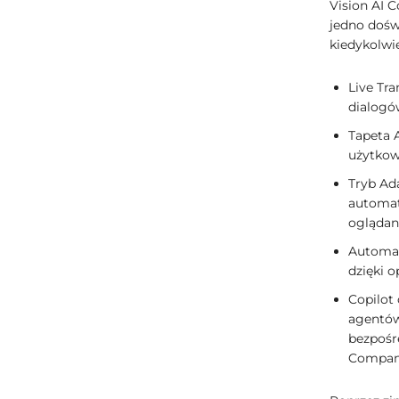
Vision AI 
jedno dośw
kiedykolwi
Live Tr
dialogó
Tapeta 
użytkow
Tryb Ad
automat
oglądani
Automat
dzięki o
Copilot 
agentów
bezpośre
Compan