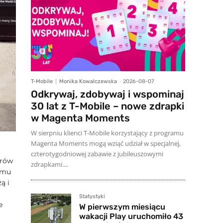
T-Mobile
Monika Kowalczewska
-
2026-08-07
Odkrywaj, zdobywaj i wspominaj
30 lat z T-Mobile – nowe zdrapki
w Magenta Moments
W sierpniu klienci T-Mobile korzystający z programu
Magenta Moments mogą wziąć udział w specjalnej,
czterotygodniowej zabawie z jubileuszowymi
orów
zdrapkami....
emu
ą i
Statystyki
e
W pierwszym miesiącu
wakacji Play uruchomiło 43