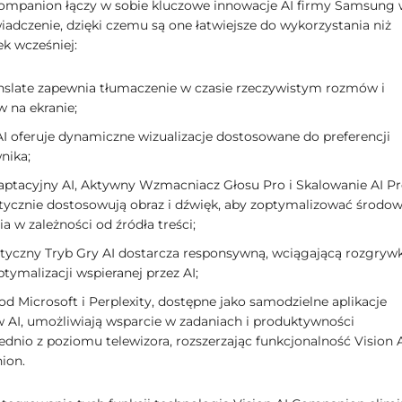
Companion łączy w sobie kluczowe innowacje AI firmy Samsung
iadczenie, dzięki czemu są one łatwiejsze do wykorzystania niż
ek wcześniej:
anslate zapewnia tłumaczenie w czasie rzeczywistym rozmów i
w na ekranie;
AI oferuje dynamiczne wizualizacje dostosowane do preferencji
nika;
aptacyjny AI, Aktywny Wzmacniacz Głosu Pro i Skalowanie AI P
ycznie dostosowują obraz i dźwięk, aby zoptymalizować środow
a w zależności od źródła treści;
yczny Tryb Gry AI dostarcza responsywną, wciągającą rozgryw
ptymalizacji wspieranej przez AI;
od Microsoft i Perplexity, dostępne jako samodzielne aplikacje
 AI, umożliwiają wsparcie w zadaniach i produktywności
dnio z poziomu telewizora, rozszerzając funkcjonalność Vision 
ion.