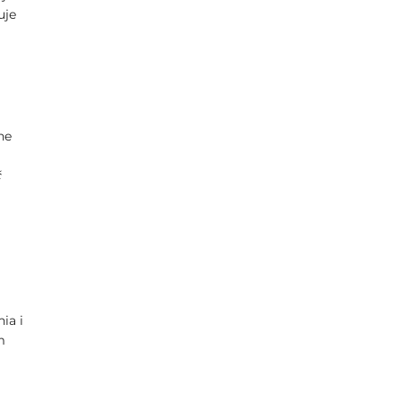
uje
he
ć
ia i
m