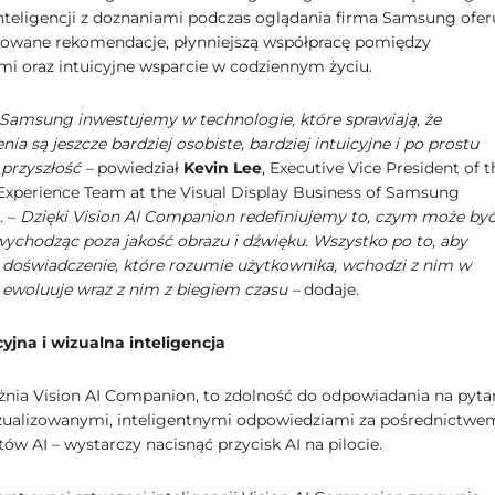
inteligencji z doznaniami podczas oglądania firma Samsung ofer
zowane rekomendacje, płynniejszą współpracę pomiędzy
mi oraz intuicyjne wsparcie w codziennym życiu.
Samsung inwestujemy w technologie, które sprawiają, że
ia są jeszcze bardziej osobiste, bardziej intuicyjne i po prostu
przyszłość –
powiedział
Kevin Lee
, Executive Vice President of t
xperience Team at the Visual Display Business of Samsung
. –
Dzięki Vision AI Companion redefiniujemy to, czym może by
 wychodząc poza jakość obrazu i dźwięku. Wszystko po to, aby
 doświadczenie, które rozumie użytkownika, wchodzi z nim w
i ewoluuje wraz z nim z biegiem czasu –
dodaje.
jna i wizualna inteligencja
żnia Vision AI Companion, to zdolność do odpowiadania na pytan
zualizowanymi, inteligentnymi odpowiedziami za pośrednictwe
ów AI – wystarczy nacisnąć przycisk AI na pilocie.