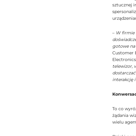
sztucznej 
spersonali
urządzenia
–
W firmie 
doświadczen
gotowe na 
Customer E
Electronics
telewizor,
dostarczać
interakcję 
Konwersacy
To co wyró
żądania wi
wielu agent