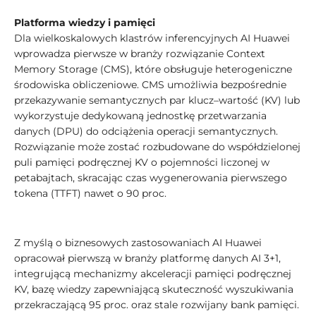
Platforma wiedzy i pamięci
Dla wielkoskalowych klastrów inferencyjnych AI Huawei
wprowadza pierwsze w branży rozwiązanie Context
Memory Storage (CMS), które obsługuje heterogeniczne
środowiska obliczeniowe. CMS umożliwia bezpośrednie
przekazywanie semantycznych par klucz–wartość (KV) lub
wykorzystuje dedykowaną jednostkę przetwarzania
danych (DPU) do odciążenia operacji semantycznych.
Rozwiązanie może zostać rozbudowane do współdzielonej
puli pamięci podręcznej KV o pojemności liczonej w
petabajtach, skracając czas wygenerowania pierwszego
tokena (TTFT) nawet o 90 proc.
Z myślą o biznesowych zastosowaniach AI Huawei
opracował pierwszą w branży platformę danych AI 3+1,
integrującą mechanizmy akceleracji pamięci podręcznej
KV, bazę wiedzy zapewniającą skuteczność wyszukiwania
przekraczającą 95 proc. oraz stale rozwijany bank pamięci.