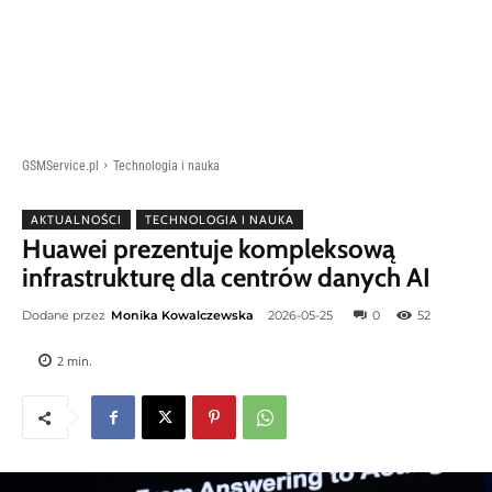
GSMService.pl
Technologia i nauka
AKTUALNOŚCI
TECHNOLOGIA I NAUKA
Huawei prezentuje kompleksową
infrastrukturę dla centrów danych AI
Dodane przez
Monika Kowalczewska
2026-05-25
0
52
2
min.