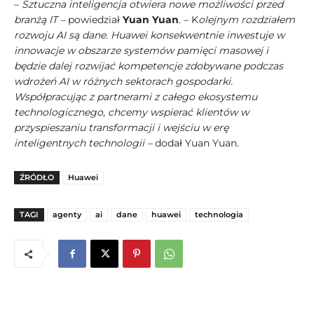
–
Sztuczna inteligencja otwiera nowe możliwości przed
branżą IT –
powiedział
Yuan Yuan
. – K
olejnym rozdziałem
rozwoju AI są dane. Huawei konsekwentnie inwestuje w
innowacje w obszarze systemów pamięci masowej i
będzie dalej rozwijać kompetencje zdobywane podczas
wdrożeń AI w różnych sektorach gospodarki.
Współpracując z partnerami z całego ekosystemu
technologicznego, chcemy wspierać klientów w
przyspieszaniu transformacji i wejściu w erę
inteligentnych technologii –
dodał Yuan Yuan.
ŹRÓDŁO
Huawei
TAGI
agenty
ai
dane
huawei
technologia