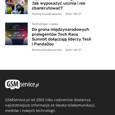
Jak wyposażyć ucznia i nie
zbankrutować?
Monika Kowalczewska
-
2026-08-07
Technologia i nauka
Do grona międzynarodowych
prelegentów Tech Race
Summit dołączają liderzy Tesli
i PandaDoc
Monika Kowalczewska
-
2026-08-07
GSMService.pl od 2002 roku codziennie dostarcza
najistotniejsze informacje ze świata telekomunikacji,
mediów i nowych technologii.