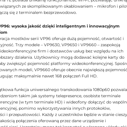
ria TE posiada unikalną funkcjonalność Wi-Fi, pozwalając unikn
związanych ze skomplikowanym okablowaniem – mikrofon i pilo
łączą się z terminalem bezprzewodowo.
VP96: wysoka jakość dzięki inteligentnym i innowacyjnym
iom
acja mostków serii VP96 oferuje dużą pojemność, otwartość i
cyjność. Trzy modele – VP9630, VP9650 i VP9660 – zaspokoją
ideokonferencyjne firm i dostawców usług bez względu na ich
 obszary działania. Użytkownicy mogą dodawać kolejne karty do
by zwiększyć pojemność platformy wideokonferencyjnej. Spośr
rowanych modeli, VP9660 oferuje obecnie największą pojemnoś
ługując maksymalnie nawet 168 połączeń Full HD.
jątkowa funkcja uniwersalnego transkodowania 1080p60 pozwala
dzeniom takim jak systemy telepresence, osobiste terminale
rencyjne (w tym terminale HD) i wideofony dołączyć do wspóln
erencyjnej, pomimo wykorzystywania innych protokołów,
ści i przepustowości. Każdy z uczestników będzie w stanie cieszy
jakością połączenia oferowaną przez dane urządzenie i