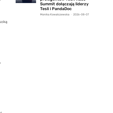
Summit dołączają liderzy
Tesli i PandaDoc
Monika Kowalczewska
-
2026-08-07
ysoką
m
h