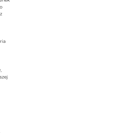
ienek
do
z
ria
,
szej
a
y