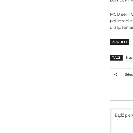
pomocy int
MCU serii 
połączenie
urządzeniam
ŹRÓDŁO
TAGI
hua
Udos