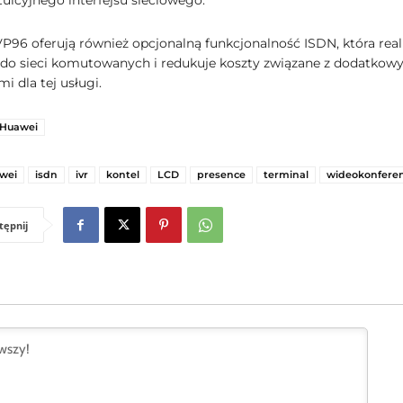
uicyjnego interfejsu sieciowego.
VP96 oferują również opcjonalną funkcjonalność ISDN, która real
 do sieci komutowanych i redukuje koszty związane z dodatkow
i dla tej usługi.
Huawei
wei
isdn
ivr
kontel
LCD
presence
terminal
wideokonferen
tępnij