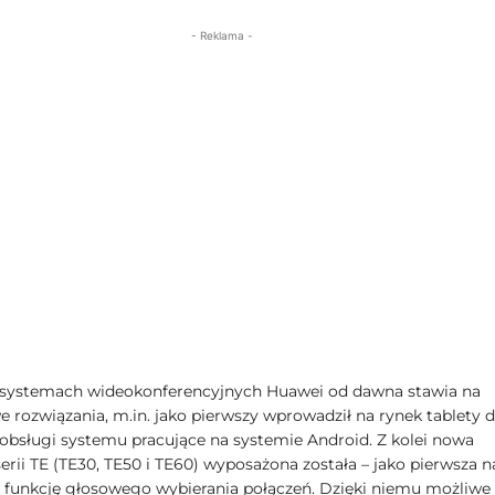
- Reklama -
systemach wideokonferencyjnych Huawei od dawna stawia na
 rozwiązania, m.in. jako pierwszy wprowadził na rynek tablety 
obsługi systemu pracujące na systemie Android. Z kolei nowa
erii TE (TE30, TE50 i TE60) wyposażona została – jako pierwsza n
w funkcję głosowego wybierania połączeń. Dzięki niemu możliwe 