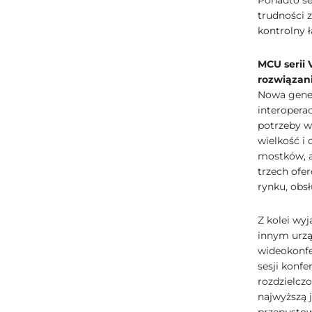
Ponadto se
trudności 
kontrolny 
MCU serii 
rozwiązan
Nowa gener
interopera
potrzeby w
wielkość i
mostków, a
trzech ofe
rynku, obs
Z kolei wy
innym urzą
wideokonfe
sesji konf
rozdzielczo
najwyższą 