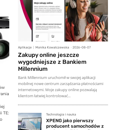
Aplikacje
Monika Kowalczewska
-
2026-08-07
Zakupy online jeszcze
wygodniejsze z Bankiem
Millennium
Bank Millennium uruchomił w swojej aplikacji
mobilnej nowe centrum zarządzania płatnościami
mów
internetowymi. Moje zakupy online pozwalają
rania
klientom łatwiej kontrolować...
iej
i TE:
Technologia i nauka
do
XPENG jako pierwszy
producent samochodów z