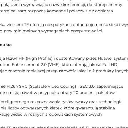
 połączenia wymawiając nazwę konferencji, do której chcemy
 terminal sam rozpozna komendę i połączy się z odbiorcą.
Huawei serii TE oferują niespotykaną dotąd pojemność sieci i w
ug przy minimalnych wymaganiach przepustowości.
na to:
ja H.264 HP (High Profile) i opatentowany przez Huawei syste
otion Enhancement 2.0 (VME), które oferują jakość Full HD,
ąc znacznie mniejszej przepustowości sieci niż produkty innyc
ie H.264 SVC (Scalable Video Coding) i SEC 3.0, zapewniające
transmisję nawet w przypadku utraty 20 procent pakietów,
 inteligentnego rozpoznawania rysów twarzy oraz technologia
nia liczby odtwarzanych klatek, które gwarantują stabilna
ację wideo w różnych środowiskach systemowych.