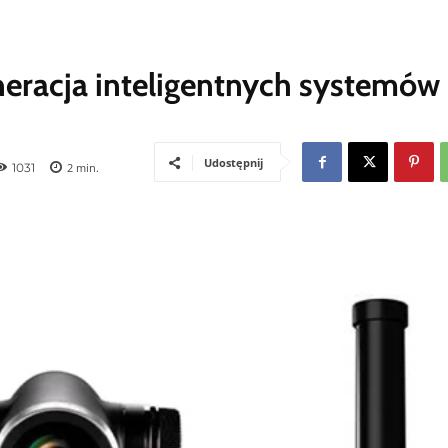
eracja inteligentnych systemów
Udostępnij
1031
2
min.