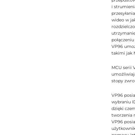
przepustow
i strumien
przesyłani
wideo w ja
rozdzielcz
utrzymanie
połączeniu
VP96 umożl
takimi jak
MCU serii 
umożliwiaj
stopy zwrot
VP96 posia
wybraniu I
dzięki cze
tworzenia 
VP96 posia
użytkownik