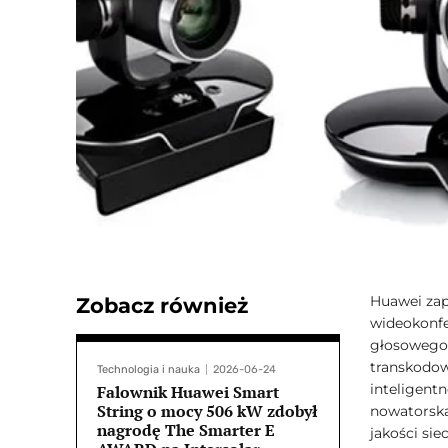
Huawei zap
Zobacz również
wideokonfe
głosowego 
transkodow
Technologia i nauka
2026-06-24
inteligentn
Falownik Huawei Smart
String o mocy 506 kW zdobył
nowatorska
nagrodę The Smarter E
jakości siec