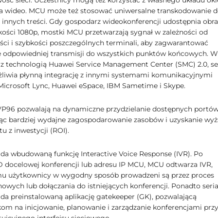
ość sieci. Uczestnicy mogą też korzystać z własnego układu ok
ia wideo. MCU może też stosować uniwersalne transkodowanie 
a innych treści. Gdy gospodarz wideokonferencji udostępnia obra
kości 1080p, mostki MCU przetwarzają sygnał w zależności od
ości i szybkości poszczególnych terminali, aby zagwarantować
 odpowiedniej transmisji do wszystkich punktów końcowych. W
 z technologią Huawei Service Management Center (SMC) 2.0, se
iwia płynną integrację z innymi systemami komunikacyjnymi
 Microsoft Lync, Huawei eSpace, IBM Sametime i Skype.
VP96 pozwalają na dynamiczne przydzielanie dostępnych portów
ąc bardziej wydajne zagospodarowanie zasobów i uzyskanie wyż
u z inwestycji (ROI).
da wbudowaną funkcję Interactive Voice Response (IVR). Po
D docelowej konferencji lub adresu IP MCU, MCU odtwarza IVR,
mu użytkownicy w wygodny sposób prowadzeni są przez proces
nowych lub dołączania do istniejących konferencji. Ponadto seri
da preinstalowaną aplikację gatekeeper (GK), pozwalającą
om na inicjowanie, planowanie i zarządzanie konferencjami prz