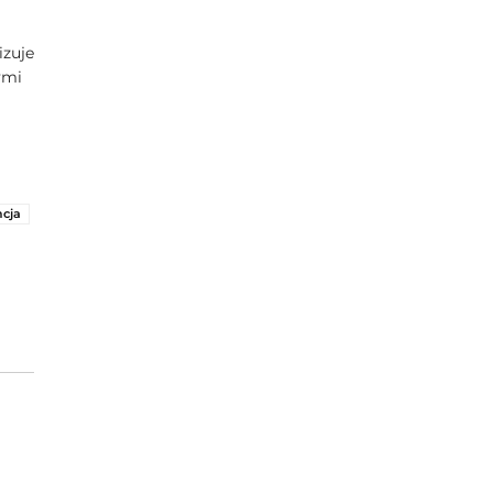
izuje
ymi
cja