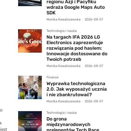
regionu Azji i Pacyfiku
wdraża Google Maps Auto
SDK
Monika Kowalczewska
-
2026-08-07
Technologia i nauka
Na targach IFA 2026 LG
Electronics zaprezentuje
rozwiązania pod hasłem:
Innowacje dostosowane do
Twoich potrzeb
Monika Kowalczewska
-
2026-08-07
Finanse
Wyprawka technologiczna
2.0. Jak wyposażyć ucznia
i nie zbankrutować?
Monika Kowalczewska
-
2026-08-07
do
Technologia i nauka
Do grona
a
międzynarodowych
jest
prelegentów Tech Race