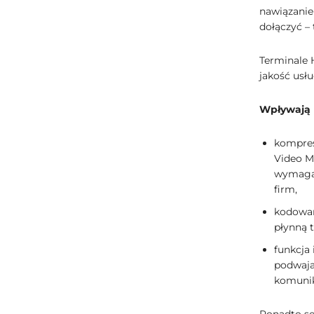
nawiązanie
dołączyć –
Terminale 
jakość usł
Wpływają 
kompres
Video M
wymagaj
firm,
kodowan
płynną 
funkcja
podwaja
komunik