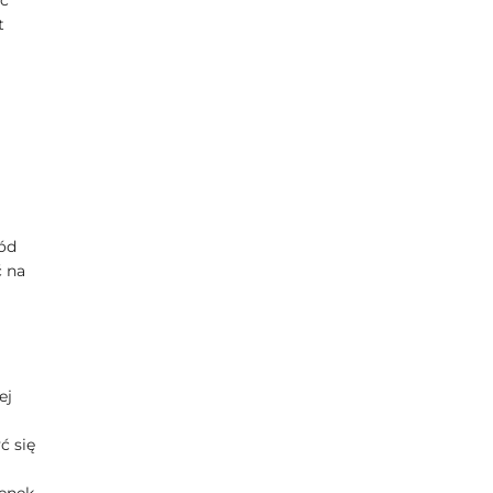
ąć
t
ód
ć na
ej
ć się