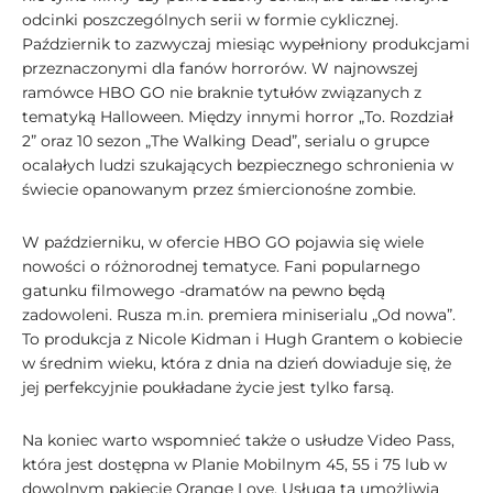
odcinki poszczególnych serii w formie cyklicznej.
Październik to zazwyczaj miesiąc wypełniony produkcjami
przeznaczonymi dla fanów horrorów. W najnowszej
ramówce HBO GO nie braknie tytułów związanych z
tematyką Halloween. Między innymi horror „To. Rozdział
2” oraz 10 sezon „The Walking Dead”, serialu o grupce
ocalałych ludzi szukających bezpiecznego schronienia w
świecie opanowanym przez śmiercionośne zombie.
W październiku, w ofercie HBO GO pojawia się wiele
nowości o różnorodnej tematyce. Fani popularnego
gatunku filmowego -dramatów na pewno będą
zadowoleni. Rusza m.in. premiera miniserialu „Od nowa”.
To produkcja z Nicole Kidman i Hugh Grantem o kobiecie
w średnim wieku, która z dnia na dzień dowiaduje się, że
jej perfekcyjnie poukładane życie jest tylko farsą.
Na koniec warto wspomnieć także o usłudze Video Pass,
która jest dostępna w Planie Mobilnym 45, 55 i 75 lub w
dowolnym pakiecie Orange Love. Usługa ta umożliwia