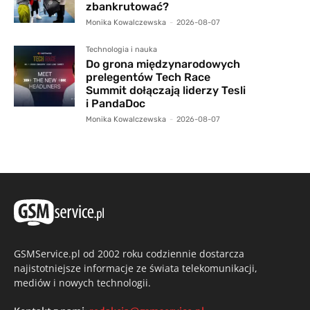
zbankrutować?
Monika Kowalczewska
-
2026-08-07
Technologia i nauka
Do grona międzynarodowych
prelegentów Tech Race
Summit dołączają liderzy Tesli
i PandaDoc
Monika Kowalczewska
-
2026-08-07
GSMService.pl od 2002 roku codziennie dostarcza
najistotniejsze informacje ze świata telekomunikacji,
mediów i nowych technologii.