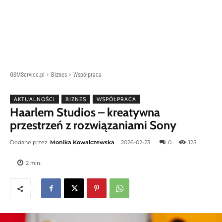
GSMService.pl
Biznes
Współpraca
AKTUALNOŚCI
BIZNES
WSPÓŁPRACA
Haarlem Studios – kreatywna
przestrzeń z rozwiązaniami Sony
Dodane przez
Monika Kowalczewska
2026-02-23
0
125
2
min.