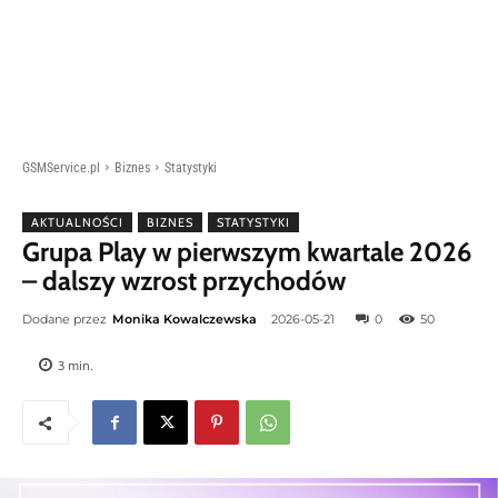
GSMService.pl
Biznes
Statystyki
AKTUALNOŚCI
BIZNES
STATYSTYKI
Grupa Play w pierwszym kwartale 2026
– dalszy wzrost przychodów
Dodane przez
Monika Kowalczewska
2026-05-21
0
50
3
min.