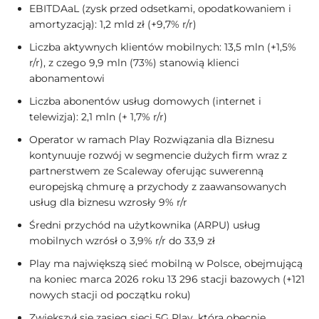
EBITDAaL (zysk przed odsetkami, opodatkowaniem i
amortyzacją): 1,2 mld zł (+9,7% r/r)
Liczba aktywnych klientów mobilnych: 13,5 mln (+1,5%
r/r), z czego 9,9 mln (73%) stanowią klienci
abonamentowi
Liczba abonentów usług domowych (internet i
telewizja): 2,1 mln (+ 1,7% r/r)
Operator w ramach Play Rozwiązania dla Biznesu
kontynuuje rozwój w segmencie dużych firm wraz z
partnerstwem ze Scaleway oferując suwerenną
europejską chmurę a przychody z zaawansowanych
usług dla biznesu wzrosły 9% r/r
Średni przychód na użytkownika (ARPU) usług
mobilnych wzrósł o 3,9% r/r do 33,9 zł
Play ma największą sieć mobilną w Polsce, obejmującą
na koniec marca 2026 roku 13 296 stacji bazowych (+121
nowych stacji od początku roku)
Zwiększył się zasięg sieci 5G Play, która obecnie