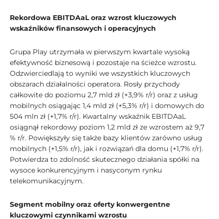
Rekordowa EBITDAaL oraz wzrost kluczowych
wskaźników finansowych i operacyjnych
Grupa Play utrzymała w pierwszym kwartale wysoką
efektywność biznesową i pozostaje na ścieżce wzrostu.
Odzwierciedlają to wyniki we wszystkich kluczowych
obszarach działalności operatora. Rosły przychody
całkowite do poziomu 2,7 mld zł (+3,9% r/r) oraz z usług
mobilnych osiągając 1,4 mld zł (+5,3% r/r) i domowych do
504 mln zł (+1,7% r/r). Kwartalny wskaźnik EBITDAaL
osiągnął rekordowy poziom 1,2 mld zł ze wzrostem aż 9,7
% r/r. Powiększyły się także bazy klientów zarówno usług
mobilnych (+1,5% r/r), jak i rozwiązań dla domu (+1,7% r/r).
Potwierdza to zdolność skutecznego działania spółki na
wysoce konkurencyjnym i nasyconym rynku
telekomunikacyjnym.
Segment mobilny oraz oferty konwergentne
kluczowymi czynnikami wzrostu