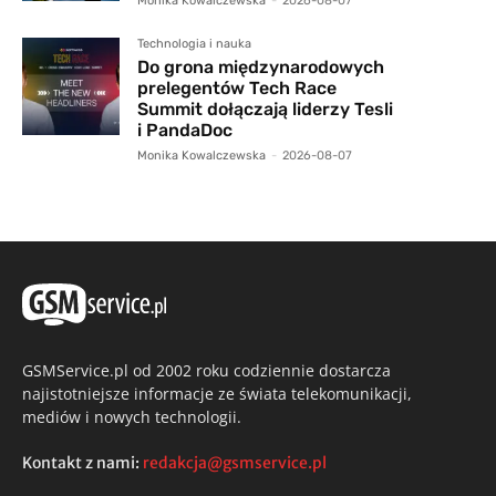
Monika Kowalczewska
-
2026-08-07
Technologia i nauka
Do grona międzynarodowych
prelegentów Tech Race
Summit dołączają liderzy Tesli
i PandaDoc
Monika Kowalczewska
-
2026-08-07
GSMService.pl od 2002 roku codziennie dostarcza
najistotniejsze informacje ze świata telekomunikacji,
mediów i nowych technologii.
Kontakt z nami:
redakcja@gsmservice.pl