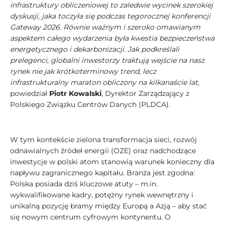
infrastruktury obliczeniowej to zaledwie wycinek szerokiej
dyskusji, jaka toczyła się podczas tegorocznej konferencji
Gateway 2026. Równie ważnym i szeroko omawianym
aspektem całego wydarzenia była kwestia bezpieczeństwa
energetycznego i dekarbonizacji. Jak podkreślali
prelegenci, globalni inwestorzy traktują wejście na nasz
rynek nie jak krótkoterminowy trend, lecz
infrastrukturalny maraton obliczony na kilkanaście lat,
powiedział
Piotr Kowalski
, Dyrektor Zarządzający z
Polskiego Związku Centrów Danych (PLDCA).
W tym kontekście zielona transformacja sieci, rozwój
odnawialnych źródeł energii (OZE) oraz nadchodzące
inwestycje w polski atom stanowią warunek konieczny dla
napływu zagranicznego kapitału. Branża jest zgodna:
Polska posiada dziś kluczowe atuty – m.in.
wykwalifikowane kadry, potężny rynek wewnętrzny i
unikalną pozycję bramy między Europą a Azją – aby stać
się nowym centrum cyfrowym kontynentu. O