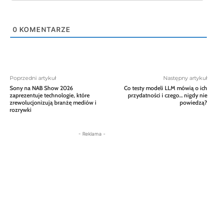
0
KOMENTARZE
Poprzedni artykuł
Następny artykuł
Sony na NAB Show 2026
Co testy modeli LLM mówią o ich
zaprezentuje technologie, które
przydatności i czego… nigdy nie
zrewolucjonizują branżę mediów i
powiedzą?
rozrywki
- Reklama -