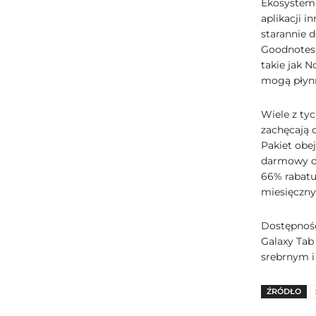
Ekosystem 
aplikacji i
starannie d
Goodnotes, 
takie jak N
mogą płynn
Wiele z ty
zachęcają 
Pakiet obe
darmowy ok
66% rabatu
miesięczny
Dostępnoś
Galaxy Tab 
srebrnym i
ŹRÓDŁO