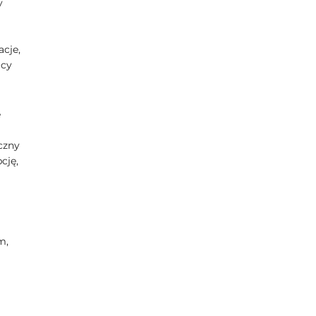
y
acje,
icy
e
czny
cję,
m,