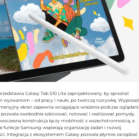
zedstawia Galaxy Tab S10 Lite zaprojektowany, by sprostać
 wyzwaniom – od pracy i nauki, po twórczą rozrywkę. Wyposa
mersyjny ekran zapewnia wciągające wrażenia podczas oglądania
n pozwala swobodnie szkicować, notować i realizować pomysły.
woczesna konstrukcja łączy mobilność z wszechstronnością, a
ne funkcje Samsung wspierają organizację zadań i rozwój
ci. Integracja z ekosystemem Galaxy pozwala płynnie zarządzać