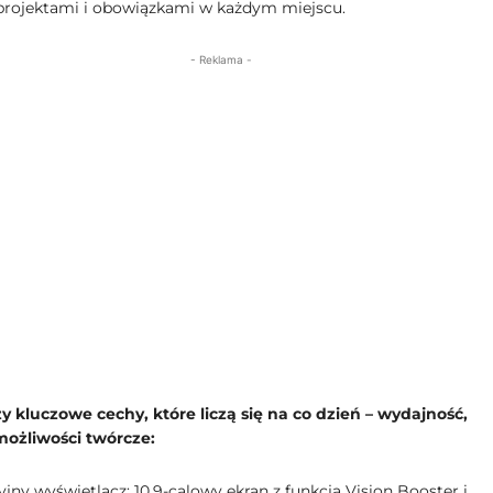
 projektami i obowiązkami w każdym miejscu.
- Reklama -
zy kluczowe cechy, które liczą się na co dzień – wydajność,
możliwości twórcze:
ny wyświetlacz: 10,9-calowy ekran z funkcją Vision Booster i