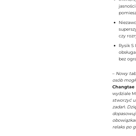
jasnośc
pomieszc
Niezawo
supersz
czy rozr
Rysik S 
obsługa 
bez ogr
–
Nowy tabl
osób mogło
Changtae
wydziale M
stworzyć u
zadań. Dzi
dopasowuje
obowiązkam
relaks po 