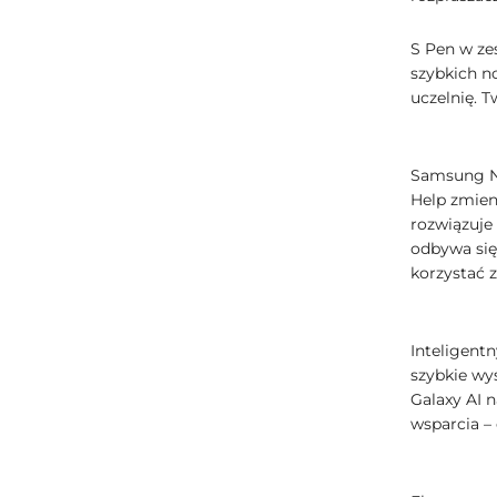
S Pen w ze
szybkich n
uczelnię. T
Samsung No
Help zmien
rozwiązuje 
odbywa się 
korzystać z
Inteligent
szybkie wy
Galaxy AI 
wsparcia –