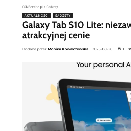
GSMService.pl
Gadżety
AKTUALNOŚCI
GADŻETY
Galaxy Tab S10 Lite: nieza
atrakcyjnej cenie
Dodane przez
Monika Kowalczewska
2025-08-26
1