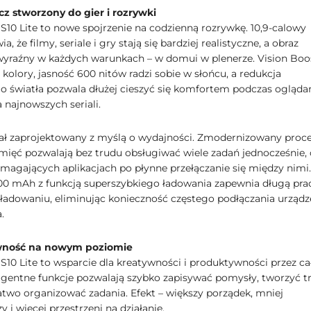
z stworzony do gier i rozrywki
 S10 Lite to nowe spojrzenie na codzienną rozrywkę. 10,9-calowy
a, że filmy, seriale i gry stają się bardziej realistyczne, a obraz
wyraźny w każdych warunkach – w domui w plenerze. Vision Boo
kolory, jasność 600 nitów radzi sobie w słońcu, a redukcja
go światła pozwala dłużej cieszyć się komfortem podczas oglądan
 najnowszych seriali.
tał zaprojektowany z myślą o wydajności. Zmodernizowany proce
mięć pozwalają bez trudu obsługiwać wiele zadań jednocześnie,
magających aplikacjach po płynne przełączanie się między nimi.
00 mAh z funkcją superszybkiego ładowania zapewnia długą pra
ładowaniu, eliminując konieczność częstego podłączania urządz
.
wność na nowym poziomie
S10 Lite to wsparcie dla kreatywności i produktywności przez ca
eligentne funkcje pozwalają szybko zapisywać pomysły, tworzyć tr
łatwo organizować zadania. Efekt – większy porządek, mniej
y i więcej przestrzeni na działanie.