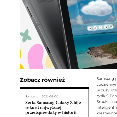
Samsung pr
Zobacz również
codziennym
w duży, im
rysik S Pe
Samsung
2026-08-06
Smukła, no
Seria Samsung Galaxy Z bije
rekord najwyższej
inteligent
przedsprzedaży w historii
kreatywnoś