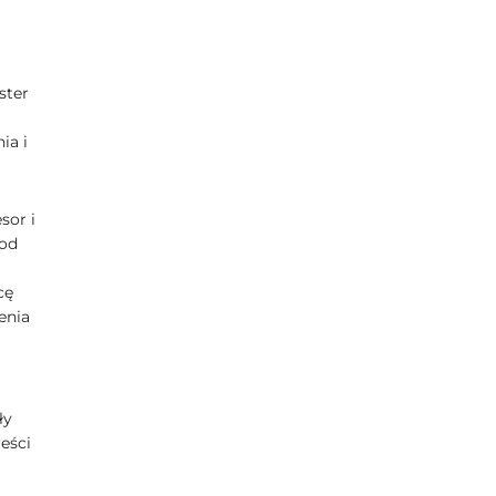
ster
ia i
sor i
 od
cę
enia
ły
eści