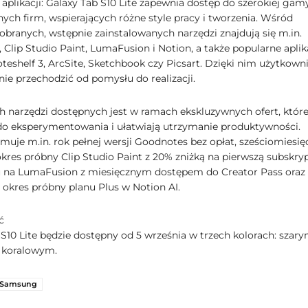
aplikacji: Galaxy Tab S10 Lite zapewnia dostęp do szerokiej gam
nnych firm, wspierających różne style pracy i tworzenia. Wśród
obranych, wstępnie zainstalowanych narzędzi znajdują się m.in.
Clip Studio Paint, LumaFusion i Notion, a także popularne aplik
oteshelf 3, ArcSite, Sketchbook czy Picsart. Dzięki nim użytkown
ie przechodzić od pomysłu do realizacji.
ch narzędzi dostępnych jest w ramach ekskluzywnych ofert, któr
do eksperymentowania i ułatwiają utrzymanie produktywności.
jmuje m.in. rok pełnej wersji Goodnotes bez opłat, sześciomiesię
res próbny Clip Studio Paint z 20% zniżką na pierwszą subskryp
 na LumaFusion z miesięcznym dostępem do Creator Pass oraz
 okres próbny planu Plus w Notion AI.
ć
S10 Lite będzie dostępny od 5 września w trzech kolorach: szary
 koralowym.
Samsung