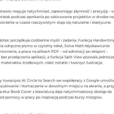
stawie: reaguje natychmiast, zapewniając płynność i precyzję – 
otatek podczas spotkania po szkicowanie projektów w drodze na
worzenie w czasie rzeczywistym staje się naturalne i elastyczne.
tes: porządkuje codzienne myśli i zadania. Funkcja Handwritin
ia odręczne pismo w czytelny tekst, Solve Math błyskawicznie
równania, a praca na plikach PDF – od adnotacji po eksport –
bez przełączania aplikacji, a funkcja Split View pozwala jednocz
 materiałów źródłowych, robić notatki i tworzyć ilustracje.
ny towarzysz AI: Circle to Search we współpracy z Google umożli
szukiwanie i tłumaczenie w dowolnym miejscu na ekranie, a przy
na etui Book Cover z klawiaturą daje natychmiastowy dostęp do
 od pomocy w pracy po inspirację podczas burzy mózgów.