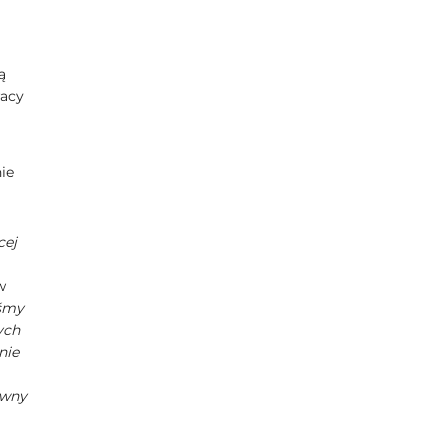
ą
racy
i
ie
cej
w
iśmy
ych
nie
ywny