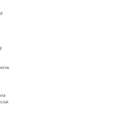
od
g
eśnie
wia
cisk