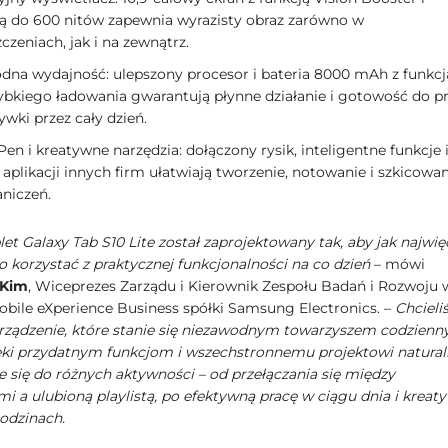
ią do 600 nitów zapewnia wyrazisty obraz zarówno w
zeniach, jak i na zewnątrz.
dna wydajność: ulepszony procesor i bateria 8000 mAh z funkcj
ybkiego ładowania gwarantują płynne działanie i gotowość do p
ywki przez cały dzień.
Pen i kreatywne narzędzia: dołączony rysik, inteligentne funkcje 
aplikacji innych firm ułatwiają tworzenie, notowanie i szkicowan
aniczeń.
et Galaxy Tab S10 Lite został zaprojektowany tak, aby jak najwię
 korzystać z praktycznej funkcjonalności na co dzień
– mówi
 Kim
, Wiceprezes Zarządu i Kierownik Zespołu Badań i Rozwoju 
obile eXperience Business spółki Samsung Electronics. –
Chciel
rządzenie, które stanie się niezawodnym towarzyszem codzienn
ęki przydatnym funkcjom i wszechstronnemu projektowi natural
 się do różnych aktywności – od przełączania się między
i a ulubioną playlistą, po efektywną pracę w ciągu dnia i kreat
godzinach.