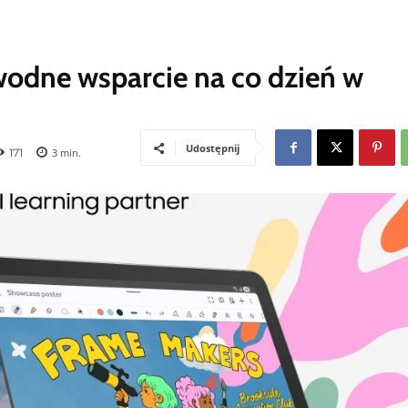
wodne wsparcie na co dzień w
Udostępnij
171
3
min.