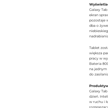
Wyświetlac
Galaxy Tab
ekran sprawi
pozostaje 
dba o żywe 
niebieskie
nadrabiania
Tablet zos
większa pa
pracy w wy
Bateria 80
na jednym 
do zasilania
Produkty
Galaxy Tab 
dzień. Int
w ruchu i 
rozpraszacz