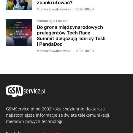
zbankrutować?
Monika Kowalczewska
-
2026-08-07
Technologia i nauka
Do grona międzynarodowych
prelegentów Tech Race
Summit dołączają liderzy Tesli
i PandaDoc
Monika Kowalczewska
-
2026-08-07
GSMService.pl od 2002 roku codziennie dostarcza
najistotniejsze informacje ze świata telekomunikacji,
mediów i nowych technologii.