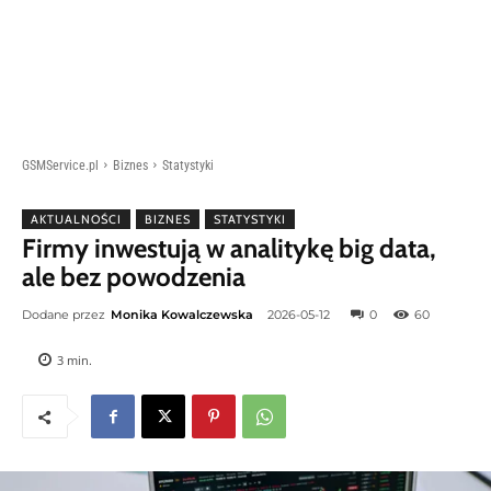
GSMService.pl
Biznes
Statystyki
AKTUALNOŚCI
BIZNES
STATYSTYKI
Firmy inwestują w analitykę big data,
ale bez powodzenia
Dodane przez
Monika Kowalczewska
2026-05-12
0
60
3
min.