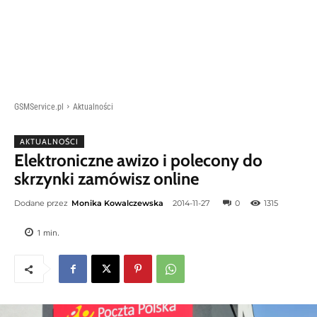
GSMService.pl
Aktualności
AKTUALNOŚCI
Elektroniczne awizo i polecony do
skrzynki zamówisz online
Dodane przez
Monika Kowalczewska
2014-11-27
0
1315
1
min.