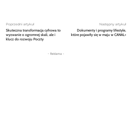
Poprzedni artykuł
Następny artykuł
Skuteczna transformacja cyfrowa to
Dokumenty i programy lifestyle,
wyzwanie o ogromnej skali, ale i
które pojawiły się w maju w CANAL+
klucz do rozwoju Poczty
- Reklama -