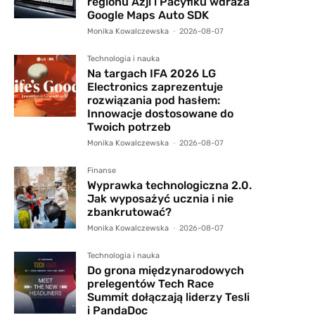
regionu Azji i Pacyfiku wdraża
Google Maps Auto SDK
Monika Kowalczewska
-
2026-08-07
Technologia i nauka
Na targach IFA 2026 LG
Electronics zaprezentuje
rozwiązania pod hasłem:
Innowacje dostosowane do
Twoich potrzeb
Monika Kowalczewska
-
2026-08-07
Finanse
Wyprawka technologiczna 2.0.
Jak wyposażyć ucznia i nie
zbankrutować?
Monika Kowalczewska
-
2026-08-07
Technologia i nauka
Do grona międzynarodowych
prelegentów Tech Race
Summit dołączają liderzy Tesli
i PandaDoc