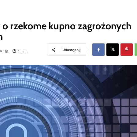
 o rzekome kupno zagrożonych
h
Udostępnij
119
1
min.