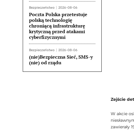
Bezpieczeństwo
2026-08-06
Poczta Polska przetestuje
polską technologię
chroniącą infrastrukturę
krytyczną przed atakami
cyberfizycznymi
Bezpieczeństwo
2026-08-06
(nie)Bezpieczna Sieć, SMS-y
(nie) od rządu
Zejście d
W akcie osk
niesławnym
zawierały 