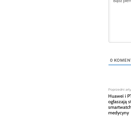
0
KOMEN
Poprzedni art
Huawei i 
ogłaszają s
smartwatche
medycyny