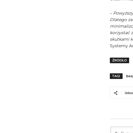
–
Powyższy 
Dlatego za
minimalizo
korzystać 
skutkami 
Systemy An
ŹRÓDŁO
TAGI
bez
Udos