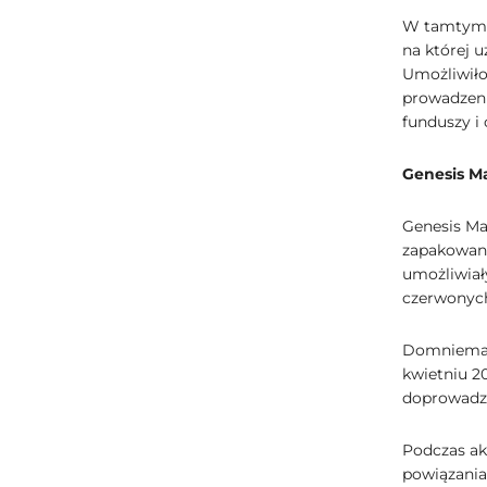
W tamtym c
na której 
Umożliwiło
prowadzeni
funduszy i
Genesis Ma
Genesis Ma
zapakowane
umożliwiał
czerwonych
Domnieman
kwietniu 20
doprowadzi
Podczas ak
powiązania