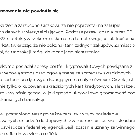
szowania nie powiodła się
karżenia zarzucono Ciszkowi, że nie poprzestał na zakupie
ch danych uwierzytelniających. Podczas przesłuchania przez FBI
023 r. detektyw rzekomo skłamał na temat swojej działalności na
rket, twierdząc, że nie dokonał tam żadnych zakupów. Zamiast 
ł, że transakcji mógł dokonać jego siostrzeniec.
ekomo posiadał adresy portfeli kryptowalutowych powiązane z
k webową stroną cardingową znaną ze sprzedaży skradzionych
 o kartach kredytowych kupującym na całym świecie. Ciszek jest
nie tylko o kupowanie skradzionych kart kredytowych, ale także 
ilmu wyjaśniającego, w jaki sposób ukrywał swoją tożsamość po
zania tych transakcji.
i postawiono teraz poważne zarzuty, w tym posiadanie
owanych urządzeń dostępowych z zamiarem oszustwa i składan
oświadczeń federalnej agencji. Jeśli zostanie uznany za winnego
 trafić do więzienia na 10 lat.