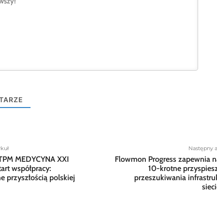
TARZE
ykuł
Następny a
PTPM MEDYCYNA XXI
Flowmon Progress zapewnia 
tart współpracy:
10-krotne przyspies
 przyszłością polskiej
przeszukiwania infrastru
siec