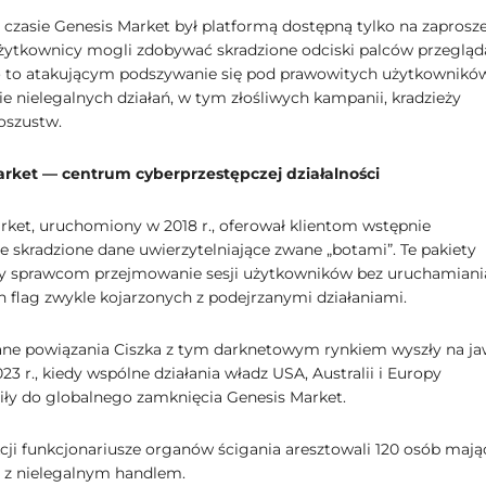
zasie Genesis Market był platformą dostępną tylko na zaprosze
użytkownicy mogli zdobywać skradzione odciski palców przegląd
 to atakującym podszywanie się pod prawowitych użytkowników
e nielegalnych działań, w tym złośliwych kampanii, kradzieży
 oszustw.
rket — centrum cyberprzestępczej działalności
rket, uruchomiony w 2018 r., oferował klientom wstępnie
 skradzione dane uwierzytelniające zwane „botami”. Te pakiety
y sprawcom przejmowanie sesji użytkowników bez uruchamiani
 flag zwykle kojarzonych z podejrzanymi działaniami.
e powiązania Ciszka z tym darknetowym rynkiem wyszły na j
23 r., kiedy wspólne działania władz USA, Australii i Europy
ły do ​​globalnego zamknięcia Genesis Market.
cji funkcjonariusze organów ścigania aresztowali 120 osób maj
 z nielegalnym handlem.