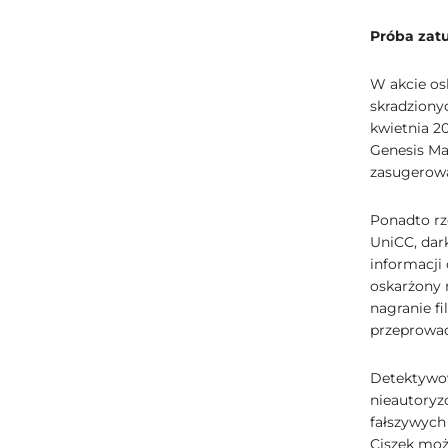
Próba zatu
W akcie os
skradziony
kwietnia 2
Genesis Ma
zasugerowa
Ponadto rz
UniCC, dar
informacji
oskarżony 
nagranie f
przeprowad
Detektywow
nieautoryz
fałszywych 
Ciszek może