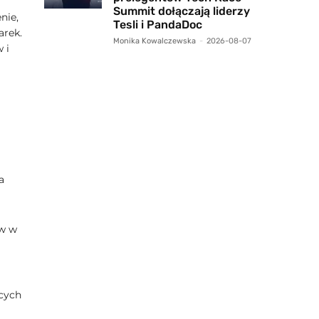
Summit dołączają liderzy
nie,
Tesli i PandaDoc
arek.
Monika Kowalczewska
-
2026-08-07
 i
a
aw w
ących