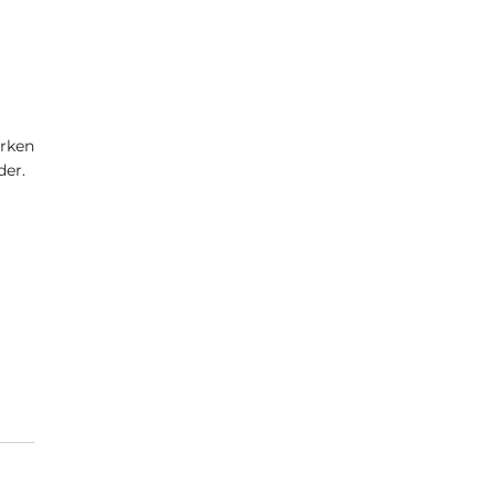
rken
der.