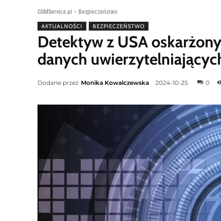
GSMService.pl
Bezpieczeństwo
AKTUALNOŚCI
BEZPIECZEŃSTWO
Detektyw z USA oskarżony
danych uwierzytelniającyc
Dodane przez
Monika Kowalczewska
2024-10-25
0