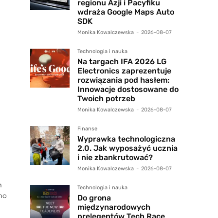
regionu Azji i Pacyfiku
wdraża Google Maps Auto
SDK
Monika Kowalczewska
-
2026-08-07
Technologia i nauka
Na targach IFA 2026 LG
Electronics zaprezentuje
rozwiązania pod hasłem:
Innowacje dostosowane do
Twoich potrzeb
Monika Kowalczewska
-
2026-08-07
Finanse
Wyprawka technologiczna
2.0. Jak wyposażyć ucznia
i nie zbankrutować?
Monika Kowalczewska
-
2026-08-07
m
Technologia i nauka
mo
Do grona
międzynarodowych
prelegentów Tech Race