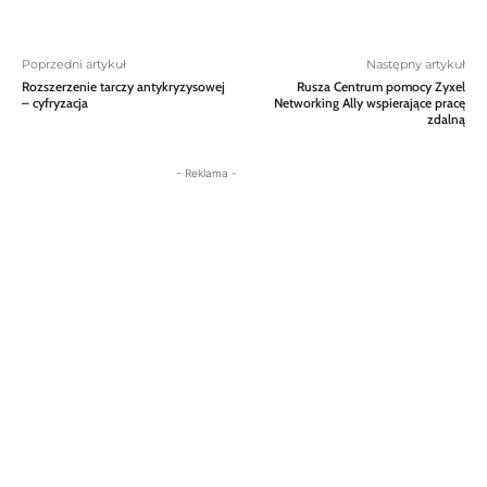
Poprzedni artykuł
Następny artykuł
Rozszerzenie tarczy antykryzysowej
Rusza Centrum pomocy Zyxel
– cyfryzacja
Networking Ally wspierające pracę
zdalną
- Reklama -