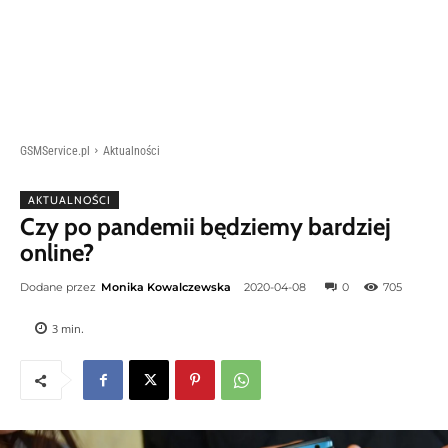
GSMService.pl
Aktualności
AKTUALNOŚCI
Czy po pandemii będziemy bardziej
online?
Dodane przez
Monika Kowalczewska
2020-04-08
0
705
3
min.