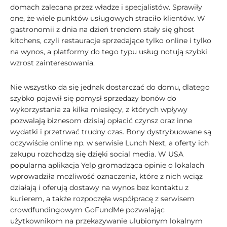
domach zalecana przez władze i specjalistów. Sprawiły
one, że wiele punktów usługowych straciło klientów. W
gastronomii z dnia na dzień trendem stały się ghost
kitchens, czyli restauracje sprzedające tylko online i tylko
na wynos, a platformy do tego typu usług notują szybki
wzrost zainteresowania.
Nie wszystko da się jednak dostarczać do domu, dlatego
szybko pojawił się pomysł sprzedaży bonów do
wykorzystania za kilka miesięcy, z których wpływy
pozwalają biznesom dzisiaj opłacić czynsz oraz inne
wydatki i przetrwać trudny czas. Bony dystrybuowane są
oczywiście online np. w serwisie Lunch Next, a oferty ich
zakupu rozchodzą się dzięki social media. W USA
popularna aplikacja Yelp gromadząca opinie o lokalach
wprowadziła możliwość oznaczenia, które z nich wciąż
działają i oferują dostawy na wynos bez kontaktu z
kurierem, a także rozpoczęła współpracę z serwisem
crowdfundingowym GoFundMe pozwalając
użytkownikom na przekazywanie ulubionym lokalnym