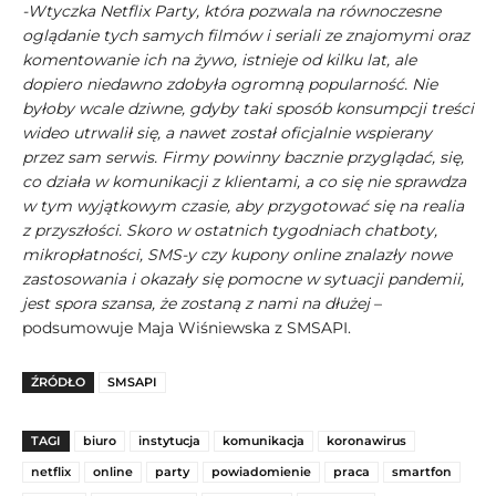
-Wtyczka Netflix Party, która pozwala na równoczesne
oglądanie tych samych filmów i seriali ze znajomymi oraz
komentowanie ich na żywo, istnieje od kilku lat, ale
dopiero niedawno zdobyła ogromną popularność. Nie
byłoby wcale dziwne, gdyby taki sposób konsumpcji treści
wideo utrwalił się, a nawet został oficjalnie wspierany
przez sam serwis. Firmy powinny bacznie przyglądać, się,
co działa w komunikacji z klientami, a co się nie sprawdza
w tym wyjątkowym czasie, aby przygotować się na realia
z przyszłości. Skoro w ostatnich tygodniach chatboty,
mikropłatności, SMS-y czy kupony online znalazły nowe
zastosowania i okazały się pomocne w sytuacji pandemii,
jest spora szansa, że zostaną z nami na dłużej
–
podsumowuje Maja Wiśniewska z SMSAPI.
ŹRÓDŁO
SMSAPI
TAGI
biuro
instytucja
komunikacja
koronawirus
netflix
online
party
powiadomienie
praca
smartfon