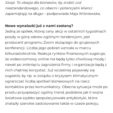
Szopi. To okazja dla biznesów, by zrobić coś
niestandardowego, co obecni i potencjalni klienci
zapamiętają na długo –
podpowiada Maja Wiśniewska.
Nowe wynalazki już z nami zostaną?
Jedną ze spółek, której ceny akcji w ostatnich tygodniach
poszły w górę wbrew ogólnym tendencjom, jest
producent programu Zoom służącego do grupowych
konferencji. Liczba jego pobrań wzrosła w marcu
kilkunastokrotnie. Reakcja rynków finansowych sugeruje,
że wideorozmowy online nie będą tylko chwilową modą i
nawet po zniknięciu zagrożenia firmy i organizacje będą z
nich chętniej korzystać. Już wcześniej pojawiały się
sugestie, by np. w związku z kryzysem klimatycznym
ograniczać liczbę spotkań biznesowych na rzecz
kontaktów przez komunikatory. Obecna sytuacja może po
prostu przyspieszyć ogólny trend, podobnie jak II wojna
światowa szybko spopularyzowała antybiotyki, które
znalazły szerokie zastosowanie także w czasie pokoju.