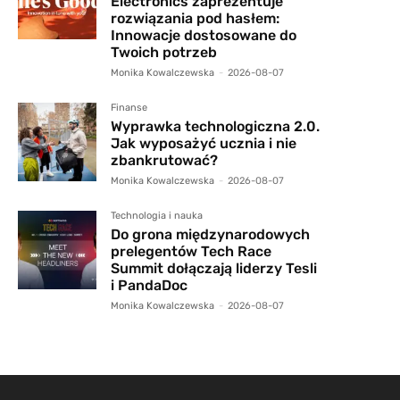
Electronics zaprezentuje
rozwiązania pod hasłem:
Innowacje dostosowane do
Twoich potrzeb
Monika Kowalczewska
-
2026-08-07
Finanse
Wyprawka technologiczna 2.0.
Jak wyposażyć ucznia i nie
zbankrutować?
Monika Kowalczewska
-
2026-08-07
Technologia i nauka
Do grona międzynarodowych
prelegentów Tech Race
Summit dołączają liderzy Tesli
i PandaDoc
Monika Kowalczewska
-
2026-08-07