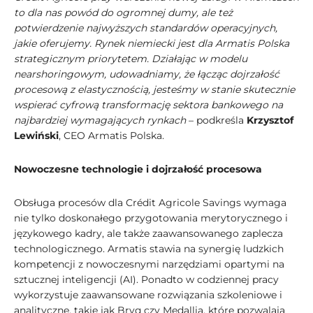
to dla nas powód do ogromnej dumy, ale też
potwierdzenie najwyższych standardów operacyjnych,
jakie oferujemy. Rynek niemiecki jest dla Armatis Polska
strategicznym priorytetem. Działając w modelu
nearshoringowym, udowadniamy, że łącząc dojrzałość
procesową z elastycznością, jesteśmy w stanie skutecznie
wspierać cyfrową transformację sektora bankowego na
najbardziej wymagających rynkach
– podkreśla
Krzysztof
Lewiński
, CEO Armatis Polska.
Nowoczesne technologie i dojrzałość procesowa
Obsługa procesów dla Crédit Agricole Savings wymaga
nie tylko doskonałego przygotowania merytorycznego i
językowego kadry, ale także zaawansowanego zaplecza
technologicznego. Armatis stawia na synergię ludzkich
kompetencji z nowoczesnymi narzędziami opartymi na
sztucznej inteligencji (AI). Ponadto w codziennej pracy
wykorzystuje zaawansowane rozwiązania szkoleniowe i
analityczne, takie jak Bryq czy Medallia, które pozwalają