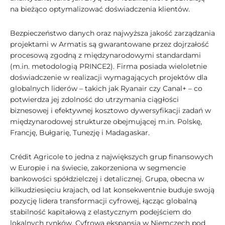
na bieżąco optymalizować doświadczenia klientów.
Bezpieczeństwo danych oraz najwyższa jakość zarządzania
projektami w Armatis są gwarantowane przez dojrzałość
procesową zgodną z międzynarodowymi standardami
(m.in. metodologią PRINCE2). Firma posiada wieloletnie
doświadczenie w realizacji wymagających projektów dla
globalnych liderów – takich jak Ryanair czy Canal+ – co
potwierdza jej zdolność do utrzymania ciągłości
biznesowej i efektywnej kosztowo dywersyfikacji zadań w
międzynarodowej strukturze obejmującej m.in. Polskę,
Francję, Bułgarię, Tunezję i Madagaskar.
Crédit Agricole to jedna z największych grup finansowych
w Europie i na świecie, zakorzeniona w segmencie
bankowości spółdzielczej i detalicznej. Grupa, obecna w
kilkudziesięciu krajach, od lat konsekwentnie buduje swoją
pozycję lidera transformacji cyfrowej, łącząc globalną
stabilność kapitałową z elastycznym podejściem do
lokalnych rynków. Cyfrowa ekspansja w Niemczech pod