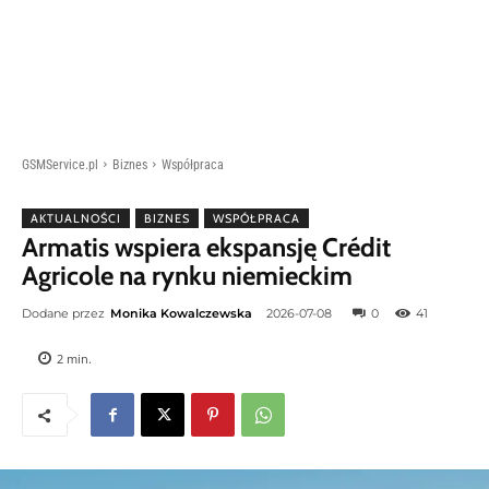
GSMService.pl
Biznes
Współpraca
AKTUALNOŚCI
BIZNES
WSPÓŁPRACA
Armatis wspiera ekspansję Crédit
Agricole na rynku niemieckim
Dodane przez
Monika Kowalczewska
2026-07-08
0
41
2
min.