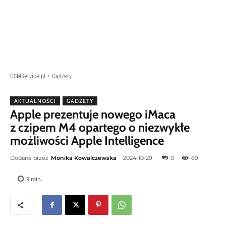
GSMService.pl
Gadżety
AKTUALNOŚCI
GADŻETY
Apple prezentuje nowego iMaca
z czipem M4 opartego o niezwykłe
możliwości Apple Intelligence
Dodane przez
Monika Kowalczewska
2024-10-29
0
69
9
min.