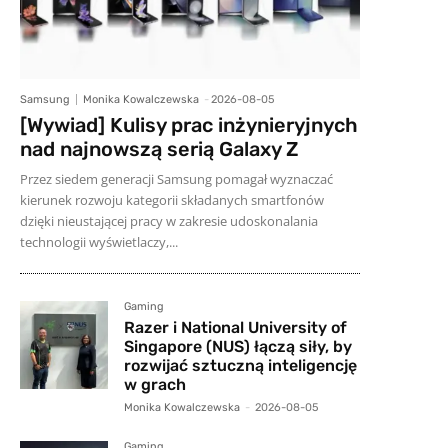
Samsung
Monika Kowalczewska
-
2026-08-05
[Wywiad] Kulisy prac inżynieryjnych
nad najnowszą serią Galaxy Z
Przez siedem generacji Samsung pomagał wyznaczać
kierunek rozwoju kategorii składanych smartfonów
dzięki nieustającej pracy w zakresie udoskonalania
technologii wyświetlaczy,...
Gaming
Razer i National University of
Singapore (NUS) łączą siły, by
rozwijać sztuczną inteligencję
w grach
Monika Kowalczewska
-
2026-08-05
Gaming