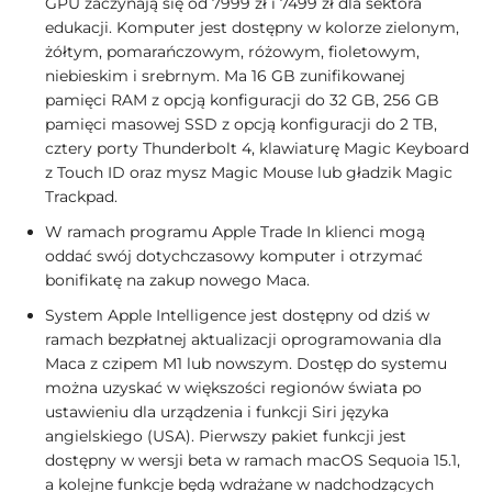
GPU zaczynają się od 7999 zł i 7499 zł dla sektora
edukacji. Komputer jest dostępny w kolorze zielonym,
żółtym, pomarańczowym, różowym, fioletowym,
niebieskim i srebrnym. Ma 16 GB zunifikowanej
pamięci RAM z opcją konfiguracji do 32 GB, 256 GB
pamięci masowej SSD z opcją konfiguracji do 2 TB,
cztery porty Thunderbolt 4, klawiaturę Magic Keyboard
z Touch ID oraz mysz Magic Mouse lub gładzik Magic
Trackpad.
W ramach programu Apple Trade In klienci mogą
oddać swój dotychczasowy komputer i otrzymać
bonifikatę na zakup nowego Maca.
System Apple Intelligence jest dostępny od dziś w
ramach bezpłatnej aktualizacji oprogramowania dla
Maca z czipem M1 lub nowszym. Dostęp do systemu
można uzyskać w większości regionów świata po
ustawieniu dla urządzenia i funkcji Siri języka
angielskiego (USA). Pierwszy pakiet funkcji jest
dostępny w wersji beta w ramach macOS Sequoia 15.1,
a kolejne funkcje będą wdrażane w nadchodzących