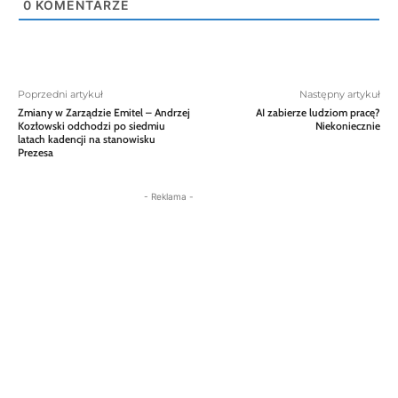
0
KOMENTARZE
Poprzedni artykuł
Następny artykuł
Zmiany w Zarządzie Emitel – Andrzej
AI zabierze ludziom pracę?
Kozłowski odchodzi po siedmiu
Niekoniecznie
latach kadencji na stanowisku
Prezesa
- Reklama -