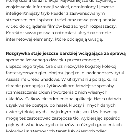
której działa teraz funkcja Najważniejsze do szybkiego
znajdowania informacji w sieci, odmieniony i jeszcze
inteligentniejszy tryb Reader z zaawansowanym
streszczeniem i spisem treści oraz nowa przeglądarka
wideo do oglądania filmów bez żadnych rozpraszaczy.
Korektor www pozwala natomiast ukryć na stronie
internetowej elementy, które odciągają uwagę.
Rozgrywka staje jeszcze bardziej wciągająca za sprawą
spersonalizowanego dźwięku przestrzennego,
ulepszonego trybu Gra oraz niezwykle bogatej kolekcji
fantastycznych gier, obejmującej m.in. nadchodzący tytuł
Assassin’s Creed Shadows. W utrzymaniu porządku na
ekranie pomagają użytkownikom łatwiejsze sposoby
rozmieszczania okien i tworzenia z nich własnych
układów. Całkowicie odmieniona aplikacja Hasła ułatwia
uzyskiwanie dostępu do haseł, kluczy i innych danych
uwierzytelniających – w jednym miejscu. Użytkownicy
mogą też zastosować zastępcze tło, wybierając spośród
pięknych wbudowanych obrazów o różnych gradientach
kolorów i systemowych tapet lub własnych zdjęć.