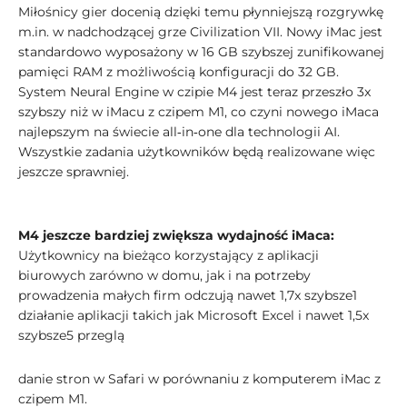
Miłośnicy gier docenią dzięki temu płynniejszą rozgrywkę
m.in. w nadchodzącej grze Civilization VII. Nowy iMac jest
standardowo wyposażony w 16 GB szybszej zunifikowanej
pamięci RAM z możliwością konfiguracji do 32 GB.
System Neural Engine w czipie M4 jest teraz przeszło 3x
szybszy niż w iMacu z czipem M1, co czyni nowego iMaca
najlepszym na świecie all‑in‑one dla technologii AI.
Wszystkie zadania użytkowników będą realizowane więc
jeszcze sprawniej.
M4 jeszcze bardziej zwiększa wydajność iMaca:
Użytkownicy na bieżąco korzystający z aplikacji
biurowych zarówno w domu, jak i na potrzeby
prowadzenia małych firm odczują nawet 1,7x szybsze1
działanie aplikacji takich jak Microsoft Excel i nawet 1,5x
szybsze5 przeglą
danie stron w Safari w porównaniu z komputerem iMac z
czipem M1.