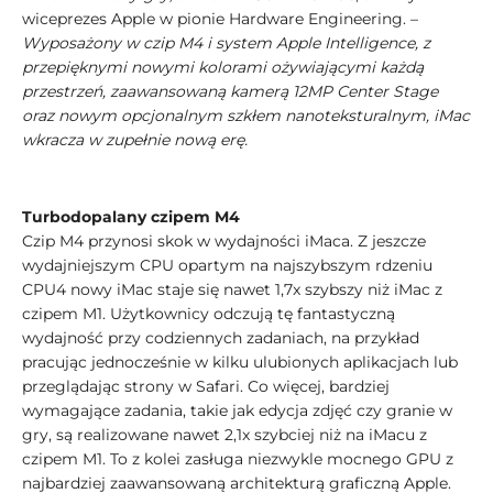
wiceprezes Apple w pionie Hardware Engineering. –
Wyposażony w czip M4 i system Apple Intelligence, z
przepięknymi nowymi kolorami ożywiającymi każdą
przestrzeń, zaawansowaną kamerą 12MP Center Stage
oraz nowym opcjonalnym szkłem nanoteksturalnym, iMac
wkracza w zupełnie nową erę.
Turbodopalany czipem M4
Czip M4 przynosi skok w wydajności iMaca. Z jeszcze
wydajniejszym CPU opartym na najszybszym rdzeniu
CPU4 nowy iMac staje się nawet 1,7x szybszy niż iMac z
czipem M1. Użytkownicy odczują tę fantastyczną
wydajność przy codziennych zadaniach, na przykład
pracując jednocześnie w kilku ulubionych aplikacjach lub
przeglądając strony w Safari. Co więcej, bardziej
wymagające zadania, takie jak edycja zdjęć czy granie w
gry, są realizowane nawet 2,1x szybciej niż na iMacu z
czipem M1. To z kolei zasługa niezwykle mocnego GPU z
najbardziej zaawansowaną architekturą graficzną Apple.