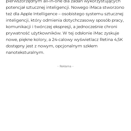
pierwszorzędnym all‑in‑one dla zadań wykorzystujących
potencjał sztucznej inteligencji. Nowego iMaca stworzono
też dla Apple Intelligence – osobistego systemu sztucznej
inteligencji, który odmienia dotychczasowy sposób pracy,
komunikacji i twórczej ekspresji, a jednocześnie chroni
prywatność użytkowników. W tej odsłonie iMac zyskuje
nowe, piękne kolory, a 24‑calowy wyświetlacz Retina 4,5K
dostępny jest z nowym, opcjonalnym szkłem
nanoteksturalnym.
- Reklama -