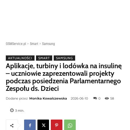
GSMService.pl
Smart
Samsung
AKTUALNOŚCI
SMART
SAMSUNG
Aplikacje, turbiny i lodówka na insulinę
– uczniowie zaprezentowali projekty
podczas posiedzenia Parlamentarnego
Zespołu ds. Dzieci
Dodane przez
Monika Kowalczewska
2026-06-10
0
58
3
min.