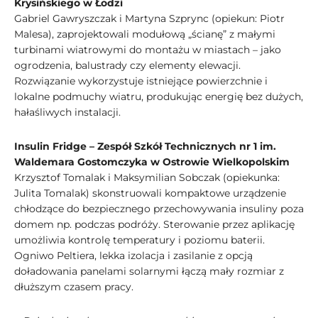
Krysińskiego w Łodzi
Gabriel Gawryszczak i Martyna Szprync (opiekun: Piotr
Malesa), zaprojektowali modułową „ścianę” z małymi
turbinami wiatrowymi do montażu w miastach – jako
ogrodzenia, balustrady czy elementy elewacji.
Rozwiązanie wykorzystuje istniejące powierzchnie i
lokalne podmuchy wiatru, produkując energię bez dużych,
hałaśliwych instalacji.
Insulin Fridge – Zespół Szkół Technicznych nr 1 im.
Waldemara Gostomczyka w Ostrowie Wielkopolskim
Krzysztof Tomalak i Maksymilian Sobczak (opiekunka:
Julita Tomalak) skonstruowali kompaktowe urządzenie
chłodzące do bezpiecznego przechowywania insuliny poza
domem np. podczas podróży. Sterowanie przez aplikację
umożliwia kontrolę temperatury i poziomu baterii.
Ogniwo Peltiera, lekka izolacja i zasilanie z opcją
doładowania panelami solarnymi łączą mały rozmiar z
dłuższym czasem pracy.