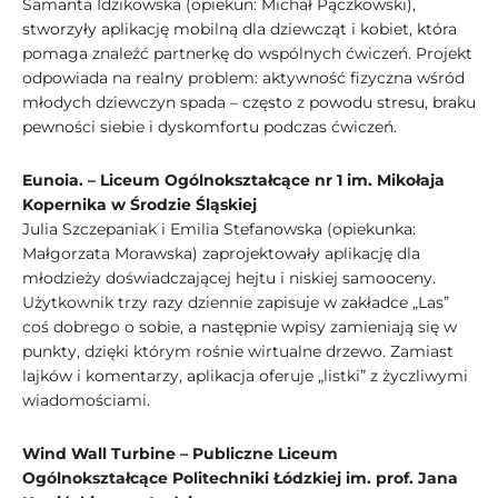
Samanta Idzikowska (opiekun: Michał Pączkowski),
stworzyły aplikację mobilną dla dziewcząt i kobiet, która
pomaga znaleźć partnerkę do wspólnych ćwiczeń. Projekt
odpowiada na realny problem: aktywność fizyczna wśród
młodych dziewczyn spada – często z powodu stresu, braku
pewności siebie i dyskomfortu podczas ćwiczeń.
Eunoia. – Liceum Ogólnokształcące nr 1 im. Mikołaja
Kopernika w Środzie Śląskiej
Julia Szczepaniak i Emilia Stefanowska (opiekunka:
Małgorzata Morawska) zaprojektowały aplikację dla
młodzieży doświadczającej hejtu i niskiej samooceny.
Użytkownik trzy razy dziennie zapisuje w zakładce „Las”
coś dobrego o sobie, a następnie wpisy zamieniają się w
punkty, dzięki którym rośnie wirtualne drzewo. Zamiast
lajków i komentarzy, aplikacja oferuje „listki” z życzliwymi
wiadomościami.
Wind Wall Turbine – Publiczne Liceum
Ogólnokształcące Politechniki Łódzkiej im. prof. Jana