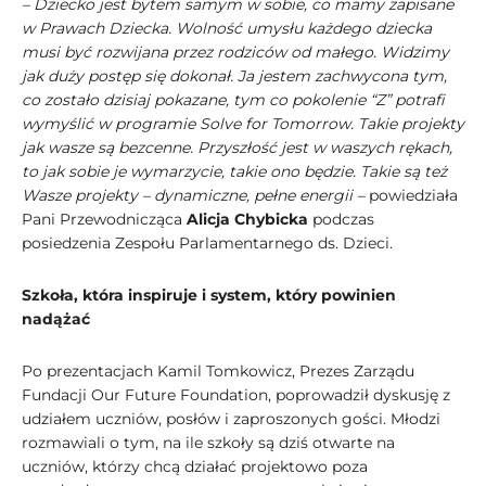
– Dziecko jest bytem samym w sobie, co mamy zapisane
w Prawach Dziecka. Wolność umysłu każdego dziecka
musi być rozwijana przez rodziców od małego. Widzimy
jak duży postęp się dokonał. Ja jestem zachwycona tym,
co zostało dzisiaj pokazane, tym co pokolenie “Z” potrafi
wymyślić w programie Solve for Tomorrow. Takie projekty
jak wasze są bezcenne. Przyszłość jest w waszych rękach,
to jak sobie je wymarzycie, takie ono będzie. Takie są też
Wasze projekty – dynamiczne, pełne energii –
powiedziała
Pani Przewodnicząca
Alicja Chybicka
podczas
posiedzenia Zespołu Parlamentarnego ds. Dzieci.
Szkoła, która inspiruje i system, który powinien
nadążać
Po prezentacjach Kamil Tomkowicz, Prezes Zarządu
Fundacji Our Future Foundation, poprowadził dyskusję z
udziałem uczniów, posłów i zaproszonych gości. Młodzi
rozmawiali o tym, na ile szkoły są dziś otwarte na
uczniów, którzy chcą działać projektowo poza