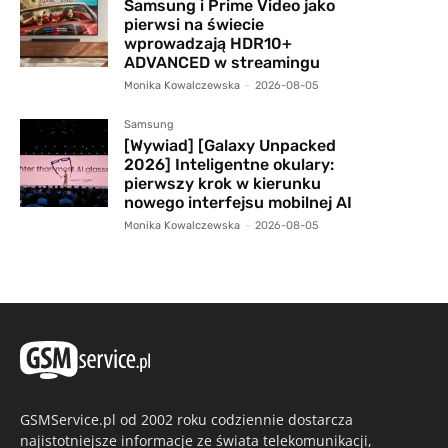
Samsung i Prime Video jako
pierwsi na świecie
wprowadzają HDR10+
ADVANCED w streamingu
Monika Kowalczewska
-
2026-08-05
Samsung
[Wywiad] [Galaxy Unpacked
2026] Inteligentne okulary:
pierwszy krok w kierunku
nowego interfejsu mobilnej AI
Monika Kowalczewska
-
2026-08-05
GSMService.pl od 2002 roku codziennie dostarcza
najistotniejsze informacje ze świata telekomunikacji,