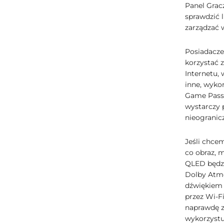
Panel Gracz
sprawdzić l
zarządzać 
Posiadacz
korzystać 
Internetu,
inne, wykor
Game Pass,
wystarczy p
nieogranic
Jeśli chcem
co obraz, 
QLED będzi
Dolby Atmo
dźwiękiem 
przez Wi-F
naprawdę z
wykorzystu