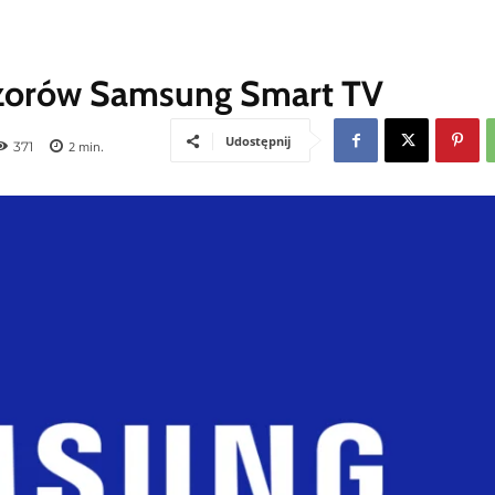
wizorów Samsung Smart TV
Udostępnij
371
2
min.