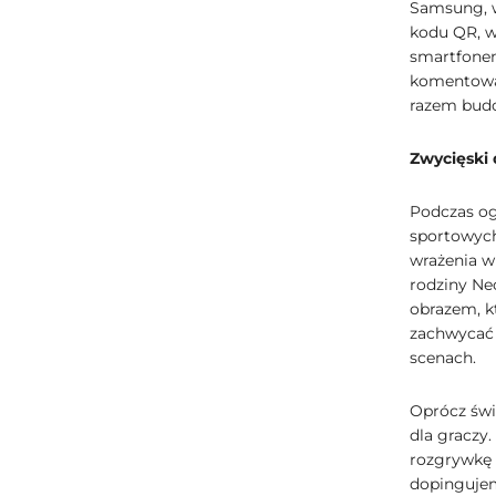
Samsung, w
kodu QR, w
smartfonem
komentować
razem budo
Zwycięski
Podczas og
sportowych
wrażenia w
rodziny Ne
obrazem, k
zachwycać 
scenach.
Oprócz świ
dla graczy
rozgrywkę 
dopingujem