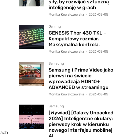
siły, by rozwijać sztuczną
inteligencję w grach
Monika Kowalczewska
-
2026-08-05
Gaming
GENESIS Thor 430 TKL –
Kompaktowy rozmiar.
Maksymalna kontrola.
Monika Kowalczewska
-
2026-08-05
Samsung
Samsung i Prime Video jako
pierwsi na świecie
wprowadzają HDR10+
ADVANCED w streamingu
Monika Kowalczewska
-
2026-08-05
Samsung
[Wywiad] [Galaxy Unpacked
2026] Inteligentne okulary:
pierwszy krok w kierunku
nowego interfejsu mobilnej
rach
AI