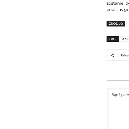
zostanie id
podczas gr
ŹRÓDŁO
TAGI
apli
Udos