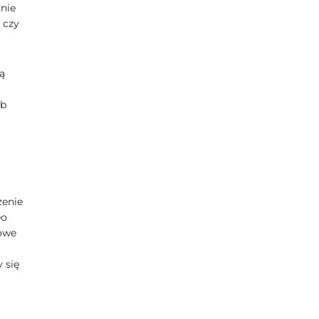
znie
 czy
ą
ub
zenie
eo
dowe
 się
ą