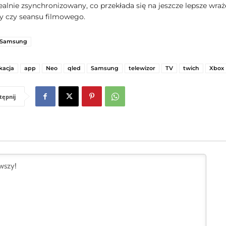
ealnie zsynchronizowany, co przekłada się na jeszcze lepsze wraż
y czy seansu filmowego.
Samsung
kacja
app
Neo
qled
Samsung
telewizor
TV
twich
Xbox
tępnij