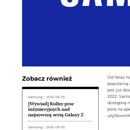
Od teraz n
Zobacz również
popularną 
jest już d
2022. Sams
Samsung
2026-08-05
dostępną n
[Wywiad] Kulisy prac
inżynieryjnych nad
pora na sp
najnowszą serią Galaxy Z
użytkowni
Samsung
2026-08-05