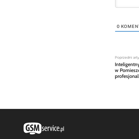
0
KOMEN
Poprzedni art
Inteligentn
w Pomieszc
profesjonal