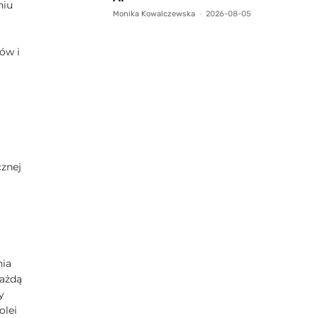
niu
Monika Kowalczewska
-
2026-08-05
ów i
cznej
nia
każdą
y
olei