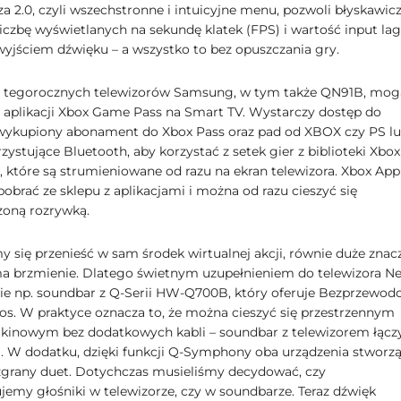
a 2.0, czyli wszechstronne i intuicyjne menu, pozwoli błyskawic
iczbę wyświetlanych na sekundę klatek (FPS) i wartość input lag
wyjściem dźwięku – a wszystko to bez opuszczania gry.
e tegorocznych telewizorów Samsung, w tym także QN91B, mog
z aplikacji Xbox Game Pass na Smart TV. Wystarczy dostęp do
 wykupiony abonament do Xbox Pass oraz pad od XBOX czy PS l
zystujące Bluetooth, aby korzystać z setek gier z biblioteki Xbox
 które są strumieniowane od razu na ekran telewizora. Xbox App
obrać ze sklepu z aplikacjami i można od razu cieszyć się
zoną rozrywką.
y się przenieść w sam środek wirtualnej akcji, równie duże znac
ma brzmienie. Dlatego świetnym uzupełnieniem do telewizora N
e np. soundbar z Q-Serii HW-Q700B, który oferuje Bezprzewo
s. W praktyce oznacza to, że można cieszyć się przestrzennym
kinowym bez dodatkowych kabli – soundbar z telewizorem łączy
i. W dodatku, dzięki funkcji Q-Symphony oba urządzenia stworz
grany duet. Dotychczas musieliśmy decydować, czy
jemy głośniki w telewizorze, czy w soundbarze. Teraz dźwięk