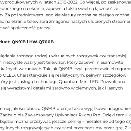
yprodukowanych w latach 2018-2022. Co więcej, po zeskanowa
idocznego na ekranie, zapewnia także świetną łączność ze
. Za pośrednictwem jego klawiatury można na bieżąco można
 na ekranie telewizora zmagania naszych ulubionych streamer
wać społeczność graczy.
 duet: QN91B i HW-Q700B
lądania różnego rodzaju wirtualnych rozgrywek czy transmisji
 niezwykle ważny jest telewizor, który zapewni niesamowite
 każdych warunkach. Tak jak QN91B, czyli przedstawiciel tegoro
o QLED. Charakteryzuje się realistycznym, pełnym szczegółów
tóry jest zasługą technologii Quantum Mini LED. Pozwoli ona
się wyrazistymi detalami zarówno w ciemnych, jak i jasnych
etnej jakości obrazu QN91B oferuje także wyjątkowe udogodnie
. Zadba o nią Zawansowany Upłynniacz Ruchu Pro. Dzięki temu 
będzie można przeżywać jeszcze pełniej – niezależnie od tego cz
y innych rozgrywających czy sami przechodzimy przez grę. Z k