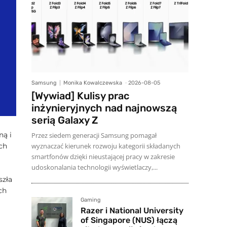
Samsung
Monika Kowalczewska
-
2026-08-05
[Wywiad] Kulisy prac
inżynieryjnych nad najnowszą
serią Galaxy Z
ną i
Przez siedem generacji Samsung pomagał
wyznaczać kierunek rozwoju kategorii składanych
ch
smartfonów dzięki nieustającej pracy w zakresie
udoskonalania technologii wyświetlaczy,...
szła
ch
Gaming
Razer i National University
of Singapore (NUS) łączą