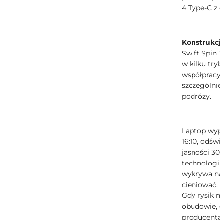
4 Type-C z 
Konstrukcj
Swift Spin
w kilku try
współpracy
szczególni
podróży.
Laptop wy
16:10, odś
jasności 30
technologi
wykrywa na
cieniować.
Gdy rysik 
obudowie, 
producenta