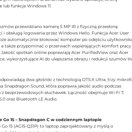
e lub funkcje Windows 11.
zmów przewidziano kamerę 5 MP IR z fizyczną przesłoną
i i obsługą logowania przez Windows Hello. Funkcja Acer User
że automatycznie blokować komputer po odejściu użytkownik
, a także przypominać o przerwach wspierających komfort pracy
 Jakość spotkań online poprawiają Acer PurifiedView oraz Acer
ce, wykorzystujące AI do ulepszania obrazu i redukcji szumów tła
odpowiadają dwa głośniki z technologią DTS:X Ultra, trzy mikrof
ga Snapdragon Sound, która poprawia jakość audio podczas
a z bezprzewodowych słuchawek. Łączność obejmuje Wi-Fi 7,
6.0 oraz Bluetooth LE Audio.
re Go 15 – Snapdragon C w codziennym laptopie
e Go 15 (AG15-Q31P) to laptop zaprojektowany z myślą o