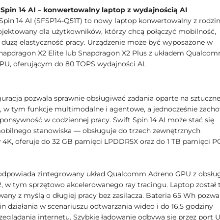
 Spin 14 AI – konwertowalny laptop z wydajnością AI
 Spin 14 AI (SFSP14-Q51T) to nowy laptop konwertowalny z rodzi
rojektowany dla użytkowników, którzy chcą połączyć mobilność,
 i dużą elastyczność pracy. Urządzenie może być wyposażone w
napdragon X2 Elite lub Snapdragon X2 Plus z układem Qualco
U, oferującym do 80 TOPS wydajności AI.
guracja pozwala sprawnie obsługiwać zadania oparte na sztuczne
ji, w tym funkcje multimodalne i agentowe, a jednocześnie zach
ponsywność w codziennej pracy. Swift Spin 14 AI może stać się
bilnego stanowiska — obsługuje do trzech zewnętrznych
4K, oferuje do 32 GB pamięci LPDDR5X oraz do 1 TB pamięci P
 odpowiada zintegrowany układ Qualcomm Adreno GPU z obsłu
.2, w tym sprzętowo akcelerowanego ray tracingu. Laptop został 
wany z myślą o długiej pracy bez zasilacza. Bateria 65 Wh pozwa
in działania w scenariuszu odtwarzania wideo i do 16,5 godziny
zeglądania internetu. Szybkie ładowanie odbywa się przez port 