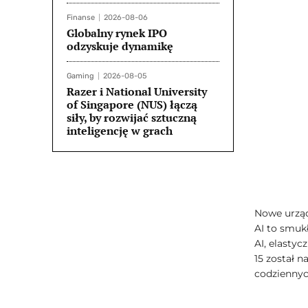
Finanse
2026-08-06
Globalny rynek IPO
odzyskuje dynamikę
Gaming
2026-08-05
Razer i National University
of Singapore (NUS) łączą
siły, by rozwijać sztuczną
inteligencję w grach
Nowe urząd
AI to smuk
AI, elastyc
15 został 
codziennych