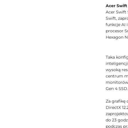
Acer Swift
Acer Swift
Swift, zap
funkcje AI
procesor S
Hexagon NP
Taka konfi
inteligenc
wysoką res
centrum mo
monitorów 
Gen 4 SSD.
Za grafikę
DirectX 12
zaprojekto
do 23 godz
podczas pr