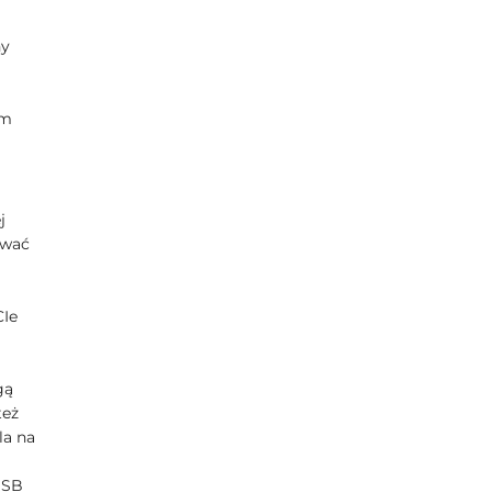
ny
mm
j
ować
CIe
gą
też
la na
USB