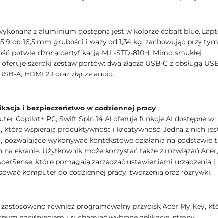
konana z aluminium dostępna jest w kolorze cobalt blue. Lap
15,9 do 16,5 mm grubości i waży od 1,34 kg, zachowując przy tym
ść potwierdzoną certyfikacją MIL-STD-810H. Mimo smukłej
i oferuje szeroki zestaw portów: dwa złącza USB-C z obsługą US
USB-A, HDMI 2.1 oraz złącze audio.
ikacja i bezpieczeństwo w codziennej pracy
ter Copilot+ PC, Swift Spin 14 AI oferuje funkcje AI dostępne w
, które wspierają produktywność i kreatywność. Jedną z nich jes
o, pozwalające wykonywać kontekstowe działania na podstawie t
 na ekranie. Użytkownik może korzystać także z rozwiązań Acer,
 AcerSense, które pomagają zarządzać ustawieniami urządzenia i
asować komputer do codziennej pracy, tworzenia oraz rozrywki.
 zastosowano również programowalny przycisk Acer My Key, kt
dnym naciśnięciem uruchamiać wybrane aplikacje, strony