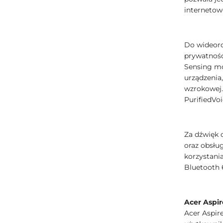
internetow
Do wideoro
prywatnośc
Sensing mo
urządzenia
wzrokowej.
PurifiedVoi
Za dźwięk 
oraz obsłu
korzystani
Bluetooth 
Acer Aspi
Acer Aspir