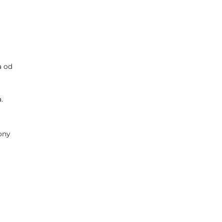
a od
.
ony