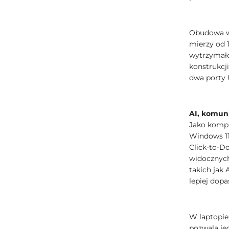
Obudowa wy
mierzy od 
wytrzymało
konstrukcj
dwa porty 
AI, komun
Jako kompu
Windows 11
Click-to-D
widocznych
takich jak
lepiej dop
W laptopie
pozwala je