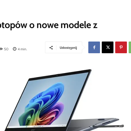
laptopów o nowe modele z
Udostępnij
50
4
min.