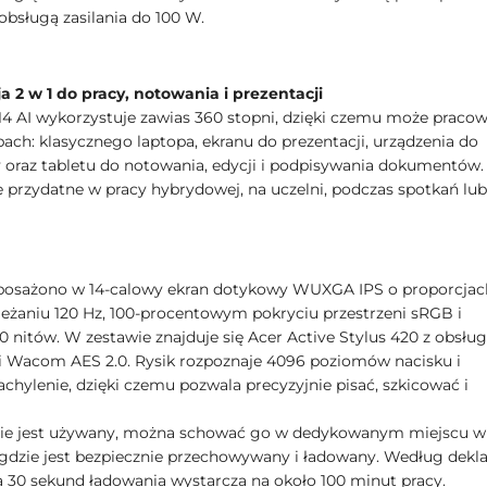
obsługą zasilania do 100 W.
a 2 w 1 do pracy, notowania i prezentacji
 14 AI wykorzystuje zawias 360 stopni, dzięki czemu może praco
bach: klasycznego laptopa, ekranu do prezentacji, urządzenia do
 oraz tabletu do notowania, edycji i podpisywania dokumentów.
e przydatne w pracy hybrydowej, na uczelni, podczas spotkań lu
posażono w 14-calowy ekran dotykowy WUXGA IPS o proporcjac
wieżaniu 120 Hz, 100-procentowym pokryciu przestrzeni sRGB i
0 nitów. W zestawie znajduje się Acer Active Stylus 420 z obsłu
i Wacom AES 2.0. Rysik rozpoznaje 4096 poziomów nacisku i
chylenie, dzięki czemu pozwala precyzyjnie pisać, szkicować i
nie jest używany, można schować go w dedykowanym miejscu w
gdzie jest bezpiecznie przechowywany i ładowany. Według dekla
 30 sekund ładowania wystarcza na około 100 minut pracy.