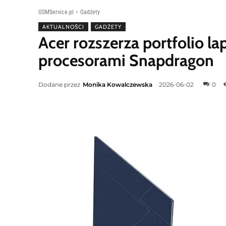
GSMService.pl
Gadżety
AKTUALNOŚCI
GADŻETY
Acer rozszerza portfolio 
procesorami Snapdragon
Dodane przez
Monika Kowalczewska
2026-06-02
0