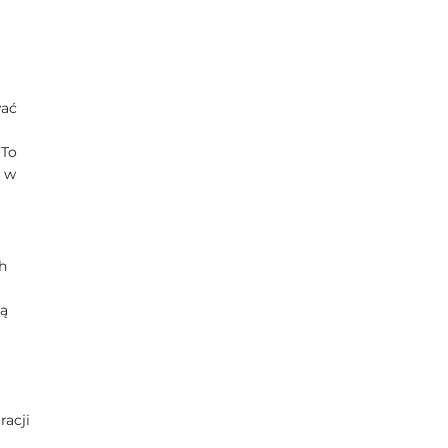
wać
 To
b w
h
gą
racji