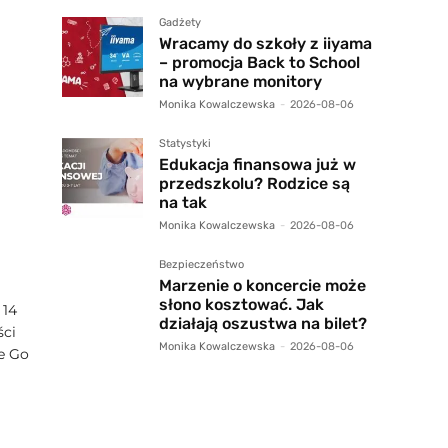
Gadżety
Wracamy do szkoły z iiyama
– promocja Back to School
na wybrane monitory
Monika Kowalczewska
-
2026-08-06
Statystyki
Edukacja finansowa już w
przedszkolu? Rodzice są
na tak
Monika Kowalczewska
-
2026-08-06
Bezpieczeństwo
Marzenie o koncercie może
słono kosztować. Jak
 14
działają oszustwa na bilet?
ści
Monika Kowalczewska
-
2026-08-06
re Go