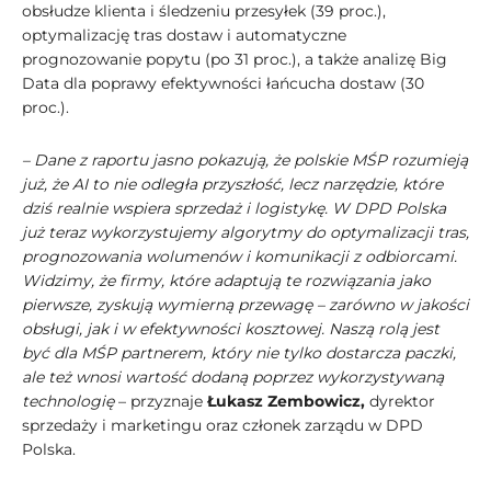
obsłudze klienta i śledzeniu przesyłek (39 proc.),
optymalizację tras dostaw i automatyczne
prognozowanie popytu (po 31 proc.), a także analizę Big
Data dla poprawy efektywności łańcucha dostaw (30
proc.).
– Dane z raportu jasno pokazują, że polskie MŚP rozumieją
już, że AI to nie odległa przyszłość, lecz narzędzie, które
dziś realnie wspiera sprzedaż i logistykę. W DPD Polska
już teraz wykorzystujemy algorytmy do optymalizacji tras,
prognozowania wolumenów i komunikacji z odbiorcami.
Widzimy, że firmy, które adaptują te rozwiązania jako
pierwsze, zyskują wymierną przewagę – zarówno w jakości
obsługi, jak i w efektywności kosztowej. Naszą rolą jest
być dla MŚP partnerem, który nie tylko dostarcza paczki,
ale też wnosi wartość dodaną poprzez wykorzystywaną
technologię
– przyznaje
Łukasz Zembowicz,
dyrektor
sprzedaży i marketingu oraz członek zarządu w DPD
Polska.