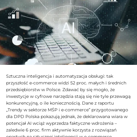
Sztuczna inteligencja i automatyzacja obsługi: tak
przyszłość e-commerce widzi 52 proc. małych i średnich
przedsiębiorstw w Polsce. Zdawać by się mogło, że
inwestycje w cyfrowe narzędzia stają się nie tyle przewagą
konkurencyjną, o ile koniecznością. Dane z raportu
„Trendy w sektorze MŚP i e-commerce” przygotowanego
dla DPD Polska pokazują jednak, że deklarowana wiara w
potencjał AI wciąż wyprzedza faktyczne wdrożenia –
zaledwie 6 proc. firm aktywnie korzysta z rozwiązań
opartych na sztucznej inteligencji w e-commerce