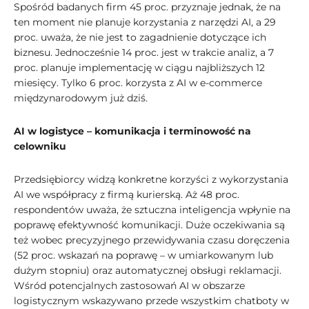
Spośród badanych firm 45 proc. przyznaje jednak, że na
ten moment nie planuje korzystania z narzędzi AI, a 29
proc. uważa, że nie jest to zagadnienie dotyczące ich
biznesu. Jednocześnie 14 proc. jest w trakcie analiz, a 7
proc. planuje implementację w ciągu najbliższych 12
miesięcy. Tylko 6 proc. korzysta z AI w e-commerce
międzynarodowym już dziś.
AI w logistyce – komunikacja i terminowość na
celowniku
Przedsiębiorcy widzą konkretne korzyści z wykorzystania
AI we współpracy z firmą kurierską. Aż 48 proc.
respondentów uważa, że sztuczna inteligencja wpłynie na
poprawę efektywność komunikacji. Duże oczekiwania są
też wobec precyzyjnego przewidywania czasu doręczenia
(52 proc. wskazań na poprawę – w umiarkowanym lub
dużym stopniu) oraz automatycznej obsługi reklamacji.
Wśród potencjalnych zastosowań AI w obszarze
logistycznym wskazywano przede wszystkim chatboty w