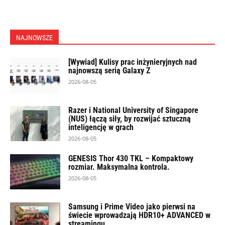
NAJNOWSZE
[Wywiad] Kulisy prac inżynieryjnych nad
najnowszą serią Galaxy Z
2026-08-05
Razer i National University of Singapore
(NUS) łączą siły, by rozwijać sztuczną
inteligencję w grach
2026-08-05
GENESIS Thor 430 TKL – Kompaktowy
rozmiar. Maksymalna kontrola.
2026-08-05
Samsung i Prime Video jako pierwsi na
świecie wprowadzają HDR10+ ADVANCED w
streamingu