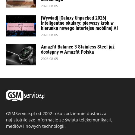
2026-08-05
[Wywiad] [Galaxy Unpacked 2026]
Inteligentne okulary: pierwszy krok w
kierunku nowego interfejsu mobilnej AI
2026-08-05
Amazfit Balance 3 Stainless Steel już
dostępny w Amazfit Polska
2026-08-05
GSMService.pl od 2002 roku codziennie dostarcza
najistotniejsze informacje ze świata telekomunikacji,
mediów i nowych technologii.