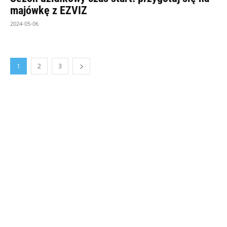
majówkę z EZVIZ
2024-05-06
1
2
3