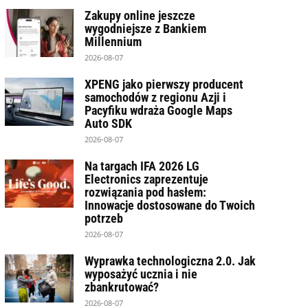
Zakupy online jeszcze
wygodniejsze z Bankiem
Millennium
2026-08-07
XPENG jako pierwszy producent
samochodów z regionu Azji i
Pacyfiku wdraża Google Maps
Auto SDK
2026-08-07
Na targach IFA 2026 LG
Electronics zaprezentuje
rozwiązania pod hasłem:
Innowacje dostosowane do Twoich
potrzeb
2026-08-07
Wyprawka technologiczna 2.0. Jak
wyposażyć ucznia i nie
zbankrutować?
2026-08-07