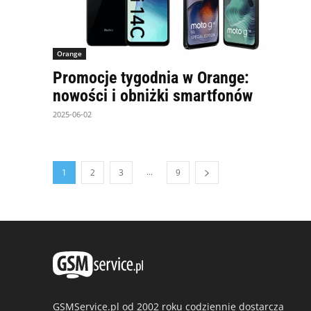
Orange
Promocje tygodnia w Orange:
nowości i obniżki smartfonów
2025-06-02
...
1
2
3
9
GSMService.pl od 2002 roku codziennie dostarcza