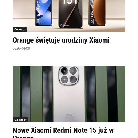
Orange
Orange świętuje urodziny Xiaomi
2026-04-09
Gadżety
Nowe Xiaomi Redmi Note 15 już w