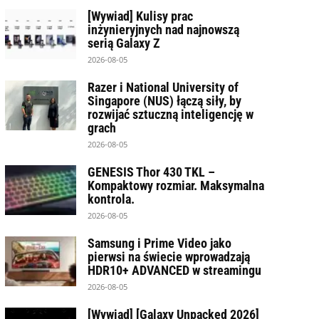
[Wywiad] Kulisy prac
inżynieryjnych nad najnowszą
serią Galaxy Z
2026-08-05
Razer i National University of
Singapore (NUS) łączą siły, by
rozwijać sztuczną inteligencję w
grach
2026-08-05
GENESIS Thor 430 TKL –
Kompaktowy rozmiar. Maksymalna
kontrola.
2026-08-05
Samsung i Prime Video jako
pierwsi na świecie wprowadzają
HDR10+ ADVANCED w streamingu
2026-08-05
[Wywiad] [Galaxy Unpacked 2026]