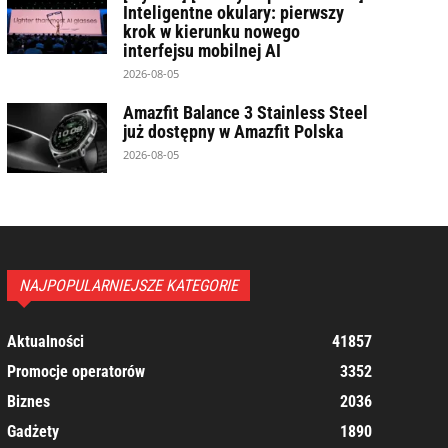
Inteligentne okulary: pierwszy
krok w kierunku nowego
interfejsu mobilnej AI
2026-08-05
Amazfit Balance 3 Stainless Steel
już dostępny w Amazfit Polska
2026-08-05
NAJPOPULARNIEJSZE KATEGORIE
Aktualności
41857
Promocje operatorów
3352
Biznes
2036
Gadżety
1890