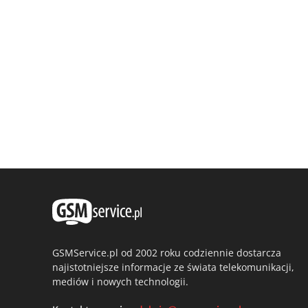
GSMService.pl od 2002 roku codziennie dostarcza
najistotniejsze informacje ze świata telekomunikacji,
mediów i nowych technologii.