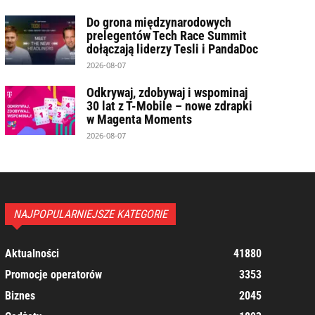
Do grona międzynarodowych
prelegentów Tech Race Summit
dołączają liderzy Tesli i PandaDoc
2026-08-07
Odkrywaj, zdobywaj i wspominaj
30 lat z T-Mobile – nowe zdrapki
w Magenta Moments
2026-08-07
NAJPOPULARNIEJSZE KATEGORIE
Aktualności
41880
Promocje operatorów
3353
Biznes
2045