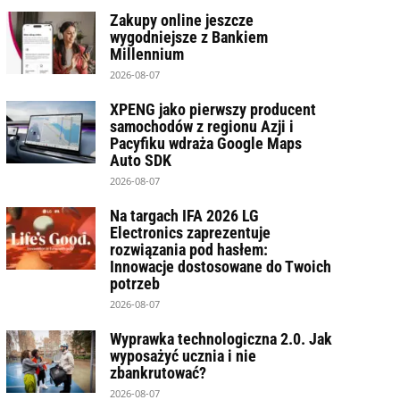
Zakupy online jeszcze
wygodniejsze z Bankiem
Millennium
2026-08-07
XPENG jako pierwszy producent
samochodów z regionu Azji i
Pacyfiku wdraża Google Maps
Auto SDK
2026-08-07
Na targach IFA 2026 LG
Electronics zaprezentuje
rozwiązania pod hasłem:
Innowacje dostosowane do Twoich
potrzeb
2026-08-07
Wyprawka technologiczna 2.0. Jak
wyposażyć ucznia i nie
zbankrutować?
2026-08-07