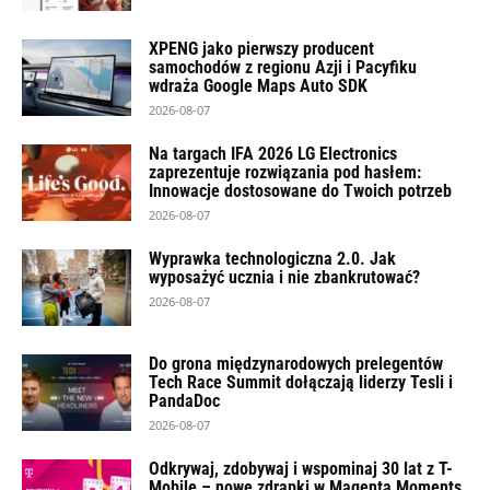
XPENG jako pierwszy producent
samochodów z regionu Azji i Pacyfiku
wdraża Google Maps Auto SDK
2026-08-07
Na targach IFA 2026 LG Electronics
zaprezentuje rozwiązania pod hasłem:
Innowacje dostosowane do Twoich potrzeb
2026-08-07
Wyprawka technologiczna 2.0. Jak
wyposażyć ucznia i nie zbankrutować?
2026-08-07
Do grona międzynarodowych prelegentów
Tech Race Summit dołączają liderzy Tesli i
PandaDoc
2026-08-07
Odkrywaj, zdobywaj i wspominaj 30 lat z T-
Mobile – nowe zdrapki w Magenta Moments