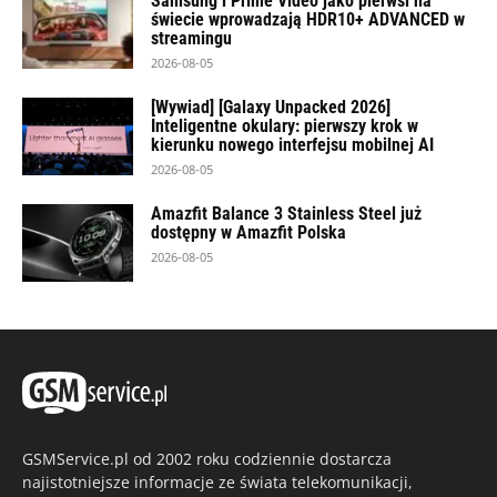
Samsung i Prime Video jako pierwsi na
świecie wprowadzają HDR10+ ADVANCED w
streamingu
2026-08-05
[Wywiad] [Galaxy Unpacked 2026]
Inteligentne okulary: pierwszy krok w
kierunku nowego interfejsu mobilnej AI
2026-08-05
Amazfit Balance 3 Stainless Steel już
dostępny w Amazfit Polska
2026-08-05
GSMService.pl od 2002 roku codziennie dostarcza
najistotniejsze informacje ze świata telekomunikacji,