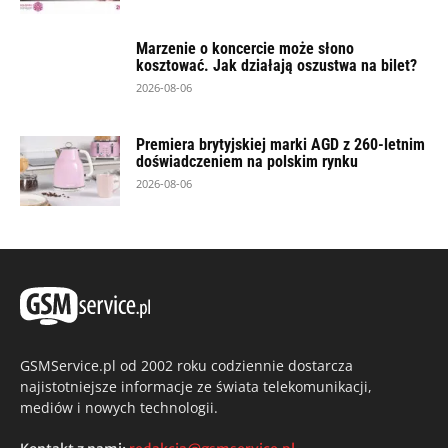
Marzenie o koncercie może słono
kosztować. Jak działają oszustwa na bilet?
2026-08-06
Premiera brytyjskiej marki AGD z 260-letnim
doświadczeniem na polskim rynku
2026-08-06
GSMService.pl od 2002 roku codziennie dostarcza
najistotniejsze informacje ze świata telekomunikacji,
mediów i nowych technologii.