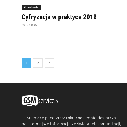
Aktualności
Cyfryzacja w praktyce 2019
2019-06-07
1
2
GSMService.pl od 2002 roku codziennie dostarcza
najistotniejsze informacje ze świata telekomunikacji,