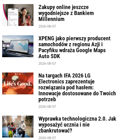
Zakupy online jeszcze
wygodniejsze z Bankiem
Millennium
2026-08-07
XPENG jako pierwszy producent
samochodów z regionu Azji i
Pacyfiku wdraża Google Maps
Auto SDK
2026-08-07
Na targach IFA 2026 LG
Electronics zaprezentuje
rozwiązania pod hasłem:
Innowacje dostosowane do Twoich
potrzeb
2026-08-07
Wyprawka technologiczna 2.0. Jak
wyposażyć ucznia i nie
zbankrutować?
2026-08-07