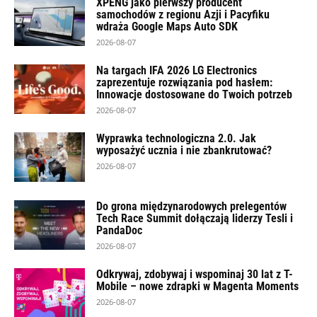
XPENG jako pierwszy producent
samochodów z regionu Azji i Pacyfiku
wdraża Google Maps Auto SDK
2026-08-07
Na targach IFA 2026 LG Electronics
zaprezentuje rozwiązania pod hasłem:
Innowacje dostosowane do Twoich potrzeb
2026-08-07
Wyprawka technologiczna 2.0. Jak
wyposażyć ucznia i nie zbankrutować?
2026-08-07
Do grona międzynarodowych prelegentów
Tech Race Summit dołączają liderzy Tesli i
PandaDoc
2026-08-07
Odkrywaj, zdobywaj i wspominaj 30 lat z T-
Mobile – nowe zdrapki w Magenta Moments
2026-08-07