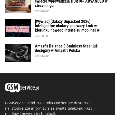
świecie wprowadzają HDR10+ ADVANCED w
streamingu
2026-08-05
[Wywiad] [Galaxy Unpacked 2026]
Inteligentne okulary: pierwszy krok w
kierunku nowego interfejsu mobilnej AI
2026-08-05
Amazfit Balance 3 Stainless Steel już
dostępny w Amazfit Polska
2026-08-05
GSMService.pl od 2002 roku codziennie dostarcza
najistotniejsze informacje ze świata telekomunikacji,
mediów i nowych technologii.