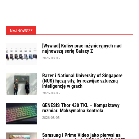
NAJNOWSZE
[Wywiad] Kulisy prac inżynieryjnych nad
najnowszą serią Galaxy Z
2026-08-05
Razer i National University of Singapore
(NUS) łączą siły, by rozwijać sztuczną
inteligencję w grach
2026-08-05
GENESIS Thor 430 TKL – Kompaktowy
rozmiar. Maksymalna kontrola.
2026-08-05
Samsung i Prime Video jako pierwsi na