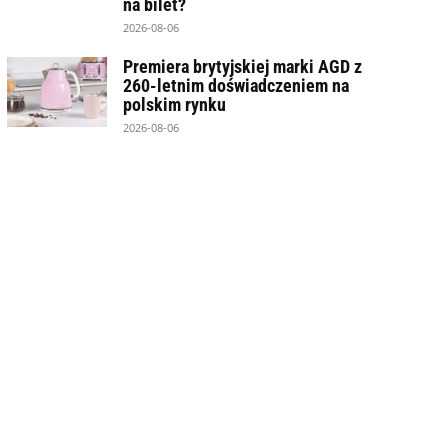
na bilet?
2026-08-06
Premiera brytyjskiej marki AGD z
260-letnim doświadczeniem na
polskim rynku
2026-08-06