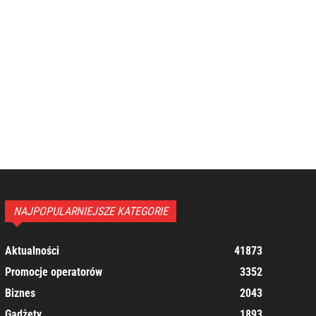
NAJPOPULARNIEJSZE KATEGORIE
Aktualności
41873
Promocje operatorów
3352
Biznes
2043
Gadżety
1893