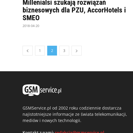
Millenialsi szukają rozwiązań
biznesowych dla PZU, AccorHotels i
SMEO
2018-04-20
1
2
3
GSMService.pl od 2002 roku codziennie dostarcza
najistotniejsze informacje ze świata telekomunikacji,
mediów i nowych technologii.
Kontakt z nami:
redakcja@gsmservice.pl