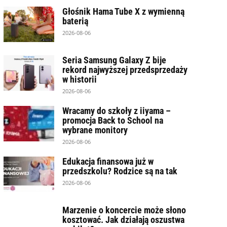
Głośnik Hama Tube X z wymienną
baterią
2026-08-06
Seria Samsung Galaxy Z bije
rekord najwyższej przedsprzedaży
w historii
2026-08-06
Wracamy do szkoły z iiyama –
promocja Back to School na
wybrane monitory
2026-08-06
Edukacja finansowa już w
przedszkolu? Rodzice są na tak
2026-08-06
Marzenie o koncercie może słono
kosztować. Jak działają oszustwa