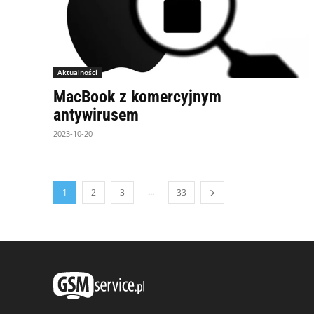
Aktualności
MacBook z komercyjnym
antywirusem
2023-10-20
...
1
2
3
33