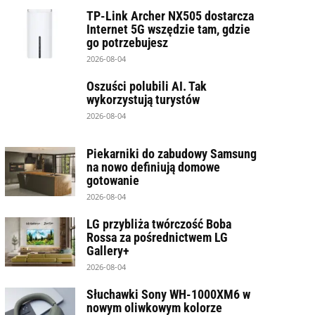
TP-Link Archer NX505 dostarcza
Internet 5G wszędzie tam, gdzie
go potrzebujesz
2026-08-04
Oszuści polubili AI. Tak
wykorzystują turystów
2026-08-04
Piekarniki do zabudowy Samsung
na nowo definiują domowe
gotowanie
2026-08-04
LG przybliża twórczość Boba
Rossa za pośrednictwem LG
Gallery+
2026-08-04
Słuchawki Sony WH-1000XM6 w
nowym oliwkowym kolorze