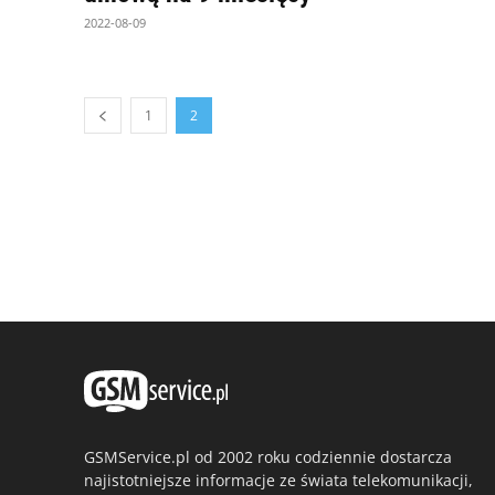
2022-08-09
1
2
GSMService.pl od 2002 roku codziennie dostarcza
najistotniejsze informacje ze świata telekomunikacji,