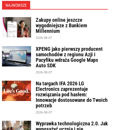
NAJNOWSZE
Zakupy online jeszcze
wygodniejsze z Bankiem
Millennium
2026-08-07
XPENG jako pierwszy producent
samochodów z regionu Azji i
Pacyfiku wdraża Google Maps
Auto SDK
2026-08-07
Na targach IFA 2026 LG
Electronics zaprezentuje
rozwiązania pod hasłem:
Innowacje dostosowane do Twoich
potrzeb
2026-08-07
Wyprawka technologiczna 2.0. Jak
wyposażyć ucznia i nie