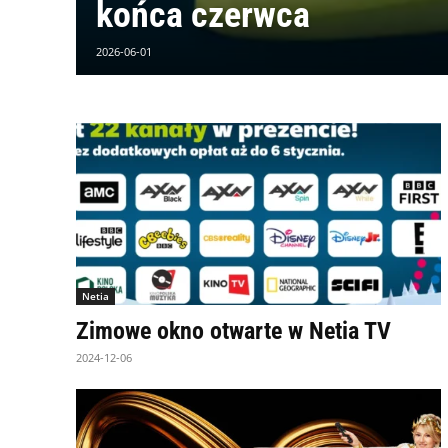
końca czerwca
2026-06-01
Netia
Zimowe okno otwarte w Netia TV
2024-12-06