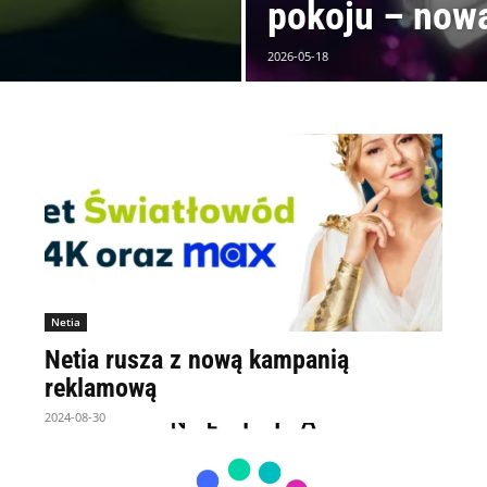
pokoju – nowa
2026-05-18
Netia
Netia rusza z nową kampanią
reklamową
2024-08-30