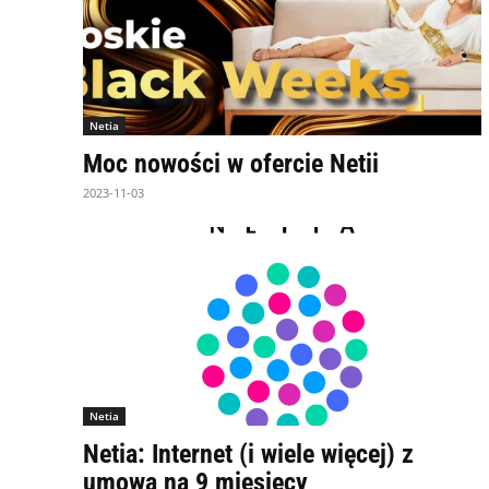
Netia
Moc nowości w ofercie Netii
2023-11-03
Netia
Netia: Internet (i wiele więcej) z
umową na 9 miesięcy