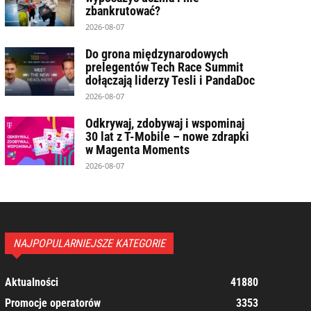
zbankrutować?
2026-08-07
Do grona międzynarodowych
prelegentów Tech Race Summit
dołączają liderzy Tesli i PandaDoc
2026-08-07
Odkrywaj, zdobywaj i wspominaj
30 lat z T-Mobile – nowe zdrapki
w Magenta Moments
2026-08-07
NAJPOPULARNIEJSZE KATEGORIE
Aktualności
41880
Promocje operatorów
3353